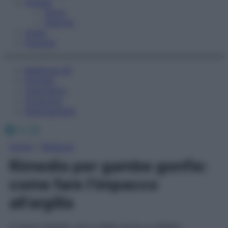
Fitness
Sport
Esercizi
Video
Podcast
Medicina AZ
Farmaci
Calcolatori
Oroscopo
Abbonamenti
Facebook
X
Instagram
Home
»
Bellezza
Rimedio per gambe gonfie:
come fare l’impacco
all’argilla
Ci piace l’estate, ma il caldo porta un effetto