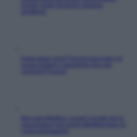
Scopri come risolvere l’annoso
problema
Fame dopo cena? Perché succede e 6
snack leggeri e appetitosi che non
rovinano il sonno
Non solo Maldive: scopri i coralli che si
nascondono nel nostro Mediterraneo (e
come proteggerli)