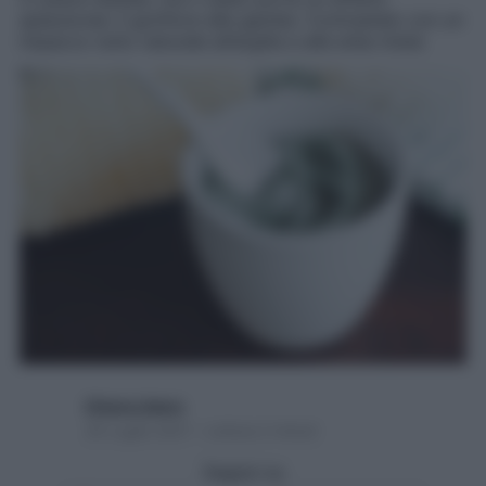
spiacevole: il gonfiore alle gambe. Contrastalo con un
impacco tutto naturale all’argilla e alle erbe miste
Chiara Libero
30 Luglio 2021 – Lettura 2 minuti
Seguici su