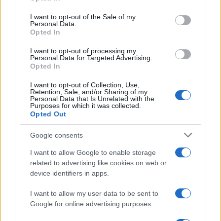
Please note that this website/app uses one or more Google
services and may gather and store information including but
I want to opt-out of the Sale of my
Personal Data.
not limited to your visit or usage behaviour. You may click to
Opted In
grant or deny consent to Google and its third-party tags to
use your data for below specified purposes in below Google
I want to opt-out of processing my
consent section.
Personal Data for Targeted Advertising.
Opted In
I want to opt-out of Collection, Use,
Retention, Sale, and/or Sharing of my
Personal Data that Is Unrelated with the
Purposes for which it was collected.
Opted Out
Google consents
I want to allow Google to enable storage
related to advertising like cookies on web or
device identifiers in apps.
I want to allow my user data to be sent to
Google for online advertising purposes.