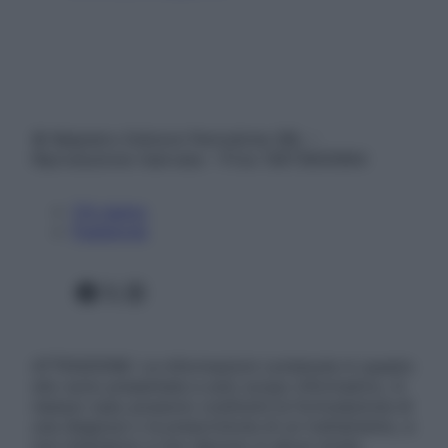
© Belpietro Edizioni Periodiche SRL –
Riproduzione riservata – P.Iva 13673600964
Chi siamo
Pubblicità
Facebook
X
Instagram
ATTENZIONE: Le informazioni contenute in questo
sito sono presentate a solo scopo informativo, in
nessun caso possono costituire la formulazione di
una diagnosi o la prescrizione di un trattamento, e
non intendono e non devono in alcun modo