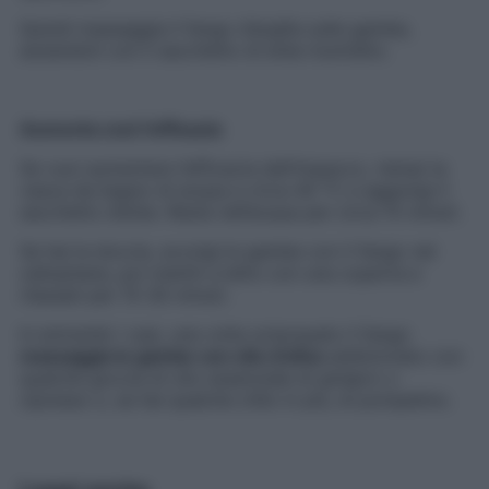
Quindi massaggia il fango d’argilla sulle gambe,
aiutandoti con il sacchetto di erbe inumidito.
Aumenta così l’efficacia
Se vuoi aumentare l’efficacia dell’impacco, riempi la
vasca da bagno di acqua a circa 40 °C e aggiungi il
sacchetto d’erbe. Resta nell’acqua per circa 15 minuti.
Se hai la doccia, avvolgi le gambe con il fango nel
cellophane, poi mettiti a letto con una coperta e
rilassati per 15-30 minuti.
In entrambi i casi, una volta sciacquato il fango
massaggia le gambe con olio d’oliva
addizionato con
qualche goccia di olio essenziale di ginepro o
cipresso o, se hai qualche chilo in più, di pompelmo.