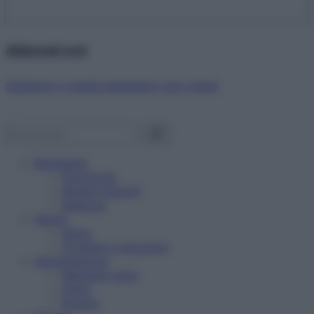
Abbonati ora!
Starbene ti regala benessere ogni mese!
Benessere
Psicologia
Rimedi naturali
Bellezza
Salute
News
Problemi e soluzioni
Alimentazione
Mangiare sano
Diete
Ricette