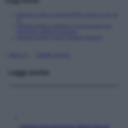
Leggi anche
Gambe gonfie: la crema effetto ghiaccio fai da
te
Gambe gonfie e cellulite: 6 rimedi green per
eliminare i liquidi in eccesso
Gambe gonfie? Frena i pensieri negativi
, 
ARGILLA
GAMBE GONFIE
Leggi anche
Capelli spezzati lungo l’attaccatura?