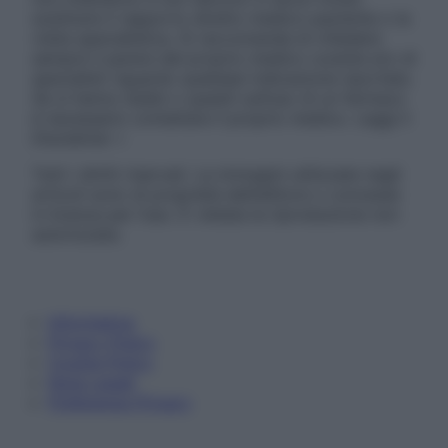
sostituire il rapporto diretto medico-paziente o la
visita specialistica. Si raccomanda di chiedere
sempre il parere del proprio medico curante e/o di
specialisti riguardo qualsiasi indicazione riportata.
Se si hanno dubbi o quesiti sull’uso di un farmaco
è necessario contattare il proprio medico. Leggi il
Disclaimer »
Tutti i diritti riservati. Le immagini utilizzate negli
articoli sono di proprietà dell’editore o concesse
in licenza per l’uso. È vietata la riproduzione non
autorizzata.
Informativa
Privacy Policy
Cookie Policy
Note Legali
Preferenze Privacy