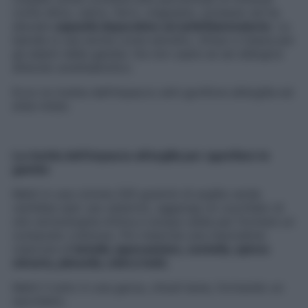
come silice, calcio, ferro, magnesio, potassio ed ha
elevate
capacità depurative ed antinfiammatorie
. La
betulla si usa anche come estratto, infuso e tisana per
gli edemi delle gambe. Da non usare se sei allergica
all’acido acetilsalicilico.
Ecco la ricetta dell’impacco anti-gonfiore all’argilla ed
erbe miste.
La ricetta dell’impacco all’argilla per sgonfiare le
gambe
Metti in una ciotola 200 grammi di argilla verde
ventilata (per uso esterno), aggiungi un cucchiaio di
olio extravergine d’oliva e acqua calda per formare un
composto cremoso. Poi mescola una manciatina
ciascuna di
betulla, ippocastano, centella, spirea
olmaria, pilosella, edera helix
.
Metti il tutto in una garza, chiudi bene, formando un
sacchetto.