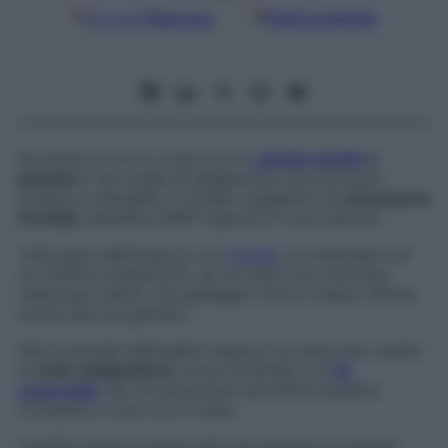
Google
Discover
Fonti preferite
Se anche tu arrivi a sera con le
gambe gonfie
e
pesanti
e hai voglia di leggerezza, puoi provare
l’impacco all’argilla, il rimedio suggerito da
Annamaria
Previati
, estetista UNEP esperta in cure naturali.
«Alla base dell’impacco c’è l’
argilla
, un materiale con
un “effetto antigravità”. Se ne metti una manciata
nell’acqua vedrai che galleggia: farà lo stesso effetto
anche alle tue gambe».
Alle proprietà dell’argilla l’esperta ha associato quelle
di
erbe antigonfiore
come la betulla e di
oli
essenziali
che ne potenziano gli effetti benefici.
Completa il tutto con il relax.
L’argilla verde contiene alte percentuali di minerali