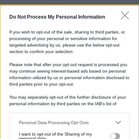
Do Not Process My Personal Information
If you wish to opt-out of the sale, sharing to third parties, or
processing of your personal or sensitive information for
targeted advertising by us, please use the below opt-out
section to confirm your selection.
Please note that after your opt-out request is processed you
may continue seeing interest-based ads based on personal
information utilized by us or personal information disclosed to
third parties prior to your opt-out.
You may separately opt-out of the further disclosure of your
personal information by third parties on the IAB’s list of
downstream participants.
Personal Data Processing Opt Outs
This information may also be disclosed by us to third parties
on the IAB’s List of Downstream Participants that may further
I want to opt-out of the Sharing of my
disclose it to other third parties.
personal data.