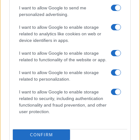
I want to allow Google to send me
personalized advertising.
I want to allow Google to enable storage
related to analytics like cookies on web or
device identifiers in apps.
I want to allow Google to enable storage
related to functionality of the website or app.
I want to allow Google to enable storage
related to personalization.
I want to allow Google to enable storage
related to security, including authentication
functionality and fraud prevention, and other
user protection.
CONFIRM