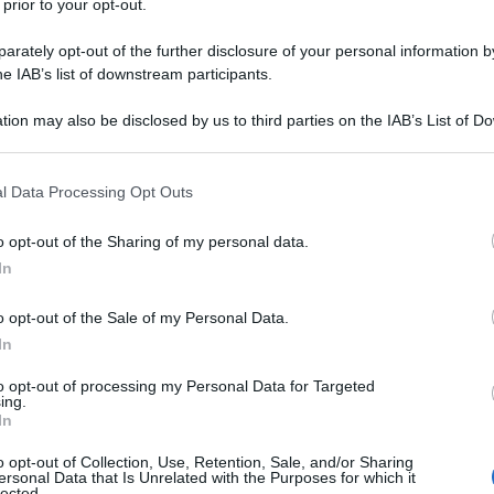
 prior to your opt-out.
rately opt-out of the further disclosure of your personal information by
he IAB’s list of downstream participants.
tion may also be disclosed by us to third parties on the IAB’s List of 
 that may further disclose it to other third parties.
 that this website/app uses one or more Google services and may gath
l Data Processing Opt Outs
including but not limited to your visit or usage behaviour. You may click 
 to Google and its third-party tags to use your data for below specifi
o opt-out of the Sharing of my personal data.
ogle consent section.
In
o opt-out of the Sale of my Personal Data.
In
ti preferite
to opt-out of processing my Personal Data for Targeted
ing.
In
o opt-out of Collection, Use, Retention, Sale, and/or Sharing
ersonal Data that Is Unrelated with the Purposes for which it
lected.