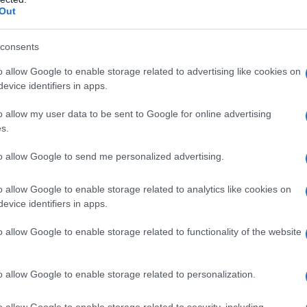
Out
cchi di ansia è
riuscire a controllare la
respirazione
:
consents
versity
(Usa), pubblicato sulla rivista
Science
, ha
 questo stado d’animo. È racchiuso in un piccolo
o allow Google to enable storage related to advertising like cookies on
 parte alla base del cervello), che i ricercatori
evice identifiers in apps.
ato
“
neuroni pranayama
”.
o allow my user data to be sent to Google for online advertising
ritmo della
respirazione
, in comunicazione diretta
s.
nte che riveste un ruolo chiave nello stato di vigilanza
nzione ma, soprattutto nelle risposte alla paura e allo
to allow Google to send me personalized advertising.
o allow Google to enable storage related to analytics like cookies on
evice identifiers in apps.
ede
o allow Google to enable storage related to functionality of the website
ede quando sei tesa o cadi vittima di un attacco di
a il
locus coeruleus
, facendoti entrare in uno stato di
 ritmo più lento lo “tranquillizzi” e sei pervasa da
o allow Google to enable storage related to personalization.
 una stretta correlazione fra respirazione e
disturbi
o allow Google to enable storage related to security, including