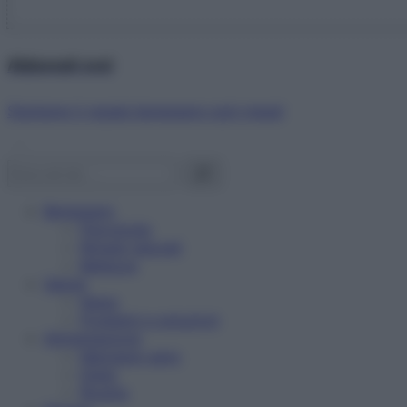
Abbonati ora!
Starbene ti regala benessere ogni mese!
Benessere
Psicologia
Rimedi naturali
Bellezza
Salute
News
Problemi e soluzioni
Alimentazione
Mangiare sano
Diete
Ricette