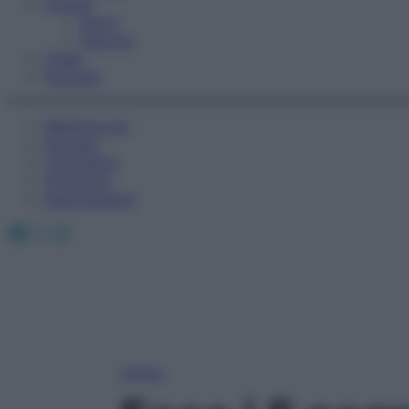
Fitness
Sport
Esercizi
Video
Podcast
Medicina AZ
Farmaci
Calcolatori
Oroscopo
Abbonamenti
Facebook
X
Instagram
Home