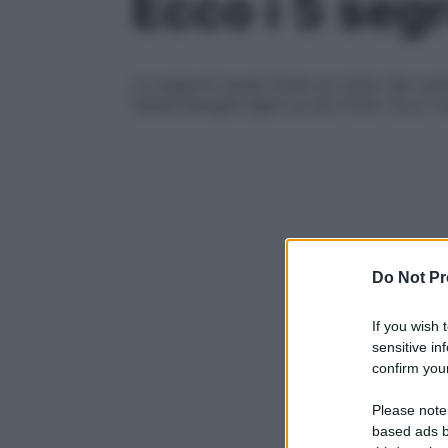
Ecco i 5 segr
La sopporti quasi fosse un tratto del ca
l’ansia bisogna agire su più fronti. Ecco c
Do Not Pr
If you wish 
sensitive in
confirm your
Please note
based ads b