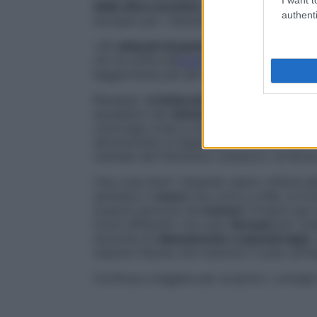
della sfera emotiva
», spiega il professor
authenti
europeo per i disturbi d’ansia ed emotiv
«Gli
attacchi di panico
, per esempio, sono
chi ne soffre all’
anidride carbonica
, uno d
leggermente più alti del normale vengono 
Risultato:
si inizia ad ansimare
e l’aumento
escalation dei
sintomi del
panico
», mette 
coinvolge corpo e mente», rilancia il pro
all’università La Sapienza di Roma e diret
mentale del Policlinico Umberto I di Roma
Che cosa fare? «Quando siamo vittime del
sentiamo il
cuore
che corre a mille, la fr
muscoli percorsi da
tremori
. Proprio per
fronti differenti: non solo
farmaci
per rist
tecniche di
rilassamento e psicoterapia
,
reazioni fisiche che mettono il turbo all’i
Continua a leggere per scoprire i consigli 