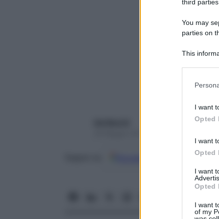
third parties
You may sepa
parties on t
This informa
Participants
Please note
Persona
information 
deny consent
I want t
in below Go
Opted 
Ida Macchi
29 Maggio 2017 – Lettura 8 minuti
I want t
Opted 
Google
Discover
Fon
Seguici su
I want 
Advertis
Opted 
I want t
of my P
was col