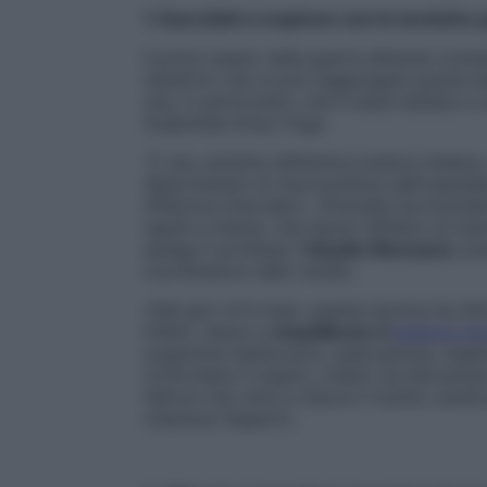
1. Esercitati a respirare con le tecniche
Il primo passo nella guerra all’ansia cons
obiettivo che si può raggiungere grazie al
una, in particolare, che è stata testata e 
Sudarshan Kriya Yoga.
È una variante dell’antica pratica indiana
dipartimento di neuroscienze dell’ospedale
Affective Disorders
. «Prevede l’avvicenda
rapidi e intensi, che hanno l’effetto di i
spiega il professor
Claudio Mencacci
, pr
coordinatore dello studio.
«Nel giro di 6 mesi, questa tecnica ha di
Infatti, riesce a
riequilibrare il
sistema ne
organiche (batticuore, sudorazione, respir
Controllare il respiro, infatti, ha dimostra
fattore che oltre a ridurre il rischio card
chiarisce l’esperto.