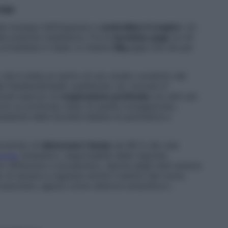
 yoga
iste dunque nell’imparare a
controllare il respiro
. Un
le pratiche meditative. Fra le
tecniche yoga
ce n’è
convalidata in Italia: si chiama
Sky
,sigla che sta per
, che è stata al centro di uno studio condotto dal
 Fatebenefratelli, pubblicato sul
Journal of
rsidi esercizi di
respirazione profonda
con altri più
ndurre un profondo stato di quiete consapevole»,
esidente della Società italiana di psichiatria e
mostrato di
dimezzare l’ansia
nel 98 % dei casi.
rvoso
simpatico, responsabile delle risposte
o affannoso e accelerato), tipiche degli stati ansiosi.
to di aiutare a regolare anche il battito del cuore,
iovascolare, agisce come ulteriore ansiolitico»,