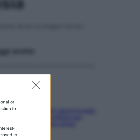
nsia
sandone. Ma per sconfiggere davvero
ggi anche
sonal or
ection to
Doccia, lavarsi tutti i giorni fa male
alla pelle? I miti da sfatare per
proteggerla davvero senza
nterest-
stressarla
closed to