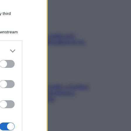
 third
Downstream
Aria condizionata: usala così,
senza rischiare raffreddore & Co.
er and store
to grant or
ed purposes
Mindfulness tra le vette: a Cortina
due giorni lontani da stress e
ansia da smartphone