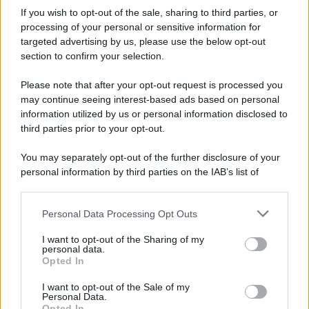
If you wish to opt-out of the sale, sharing to third parties, or
processing of your personal or sensitive information for
targeted advertising by us, please use the below opt-out
section to confirm your selection.
Please note that after your opt-out request is processed you
may continue seeing interest-based ads based on personal
information utilized by us or personal information disclosed to
third parties prior to your opt-out.
You may separately opt-out of the further disclosure of your
personal information by third parties on the IAB’s list of
downstream participants.
Personal Data Processing Opt Outs
This information may also be disclosed by us to third parties
on the IAB’s List of Downstream Participants that may further
I want to opt-out of the Sharing of my
disclose it to other third parties.
personal data.
Opted In
Please note that this website/app uses one or more Google
services and may gather and store information including but
I want to opt-out of the Sale of my
Personal Data.
not limited to your visit or usage behaviour. You may click to
Opted In