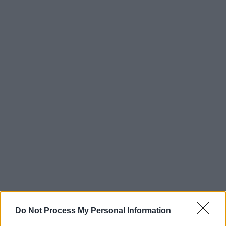
Do Not Process My Personal Information