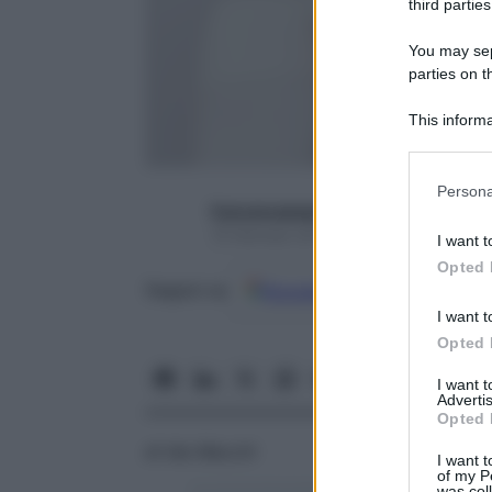
third parties
You may sepa
parties on t
This informa
Participants
Please note
Persona
information 
francescapapa07
deny consent
19 Gennaio 2017 – Lettura 11 minuti
I want t
in below Go
Opted 
Google
Discover
Fon
Seguici su
I want t
Opted 
I want 
Advertis
Opted 
di Ida Macchi
I want t
of my P
was col