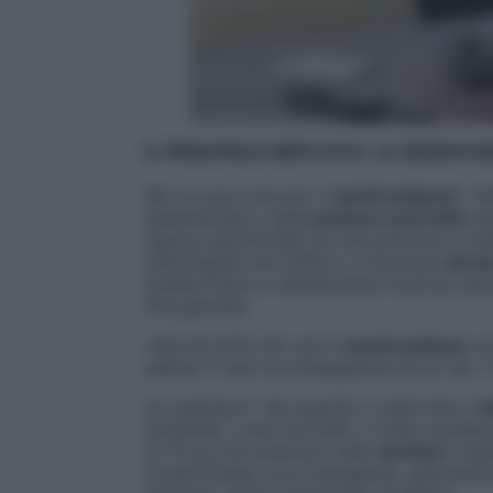
IL PRINCIPALE IMPUTATO: LA SEDENTA
Ma a cosa è dovuto il
mal di schiena
? «N
sedentarietà e dalle
posture scorrette
as
oppure sprofondati su una poltrona a cha
imbottigliati nel traffico a macinare
stres
terapia fisica e riabilitazione motoria, ps
fine gennaio.
«Nel 92-93% dei casi il
mal di schiena
non
alattie. È solo la conseguenza di un uso “
Un esempio? «Se quando ti siedi tieni il
d
schienale, come dovresti, il tratto lombar
ai 70 kg che premono sulle
vertebr
e risp
la dottoressa Lara Castagnetti, specialista