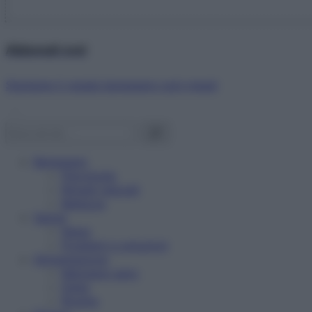
Abbonati ora!
Starbene ti regala benessere ogni mese!
Benessere
Psicologia
Rimedi naturali
Bellezza
Salute
News
Problemi e soluzioni
Alimentazione
Mangiare sano
Diete
Ricette