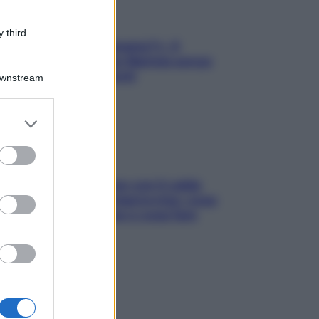
 third
«Oggi che se magnamo?»: 4
ricette facili di Max Mariola senza
pesare gli ingredienti
Downstream
er and store
to grant or
ed purposes
Perché la pressione con il caldo
scende e sale all’improvviso: cosa
succede alle donne e cosa fare
subito