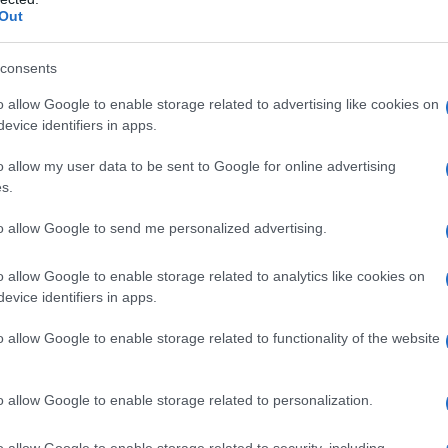
Out
consents
o allow Google to enable storage related to advertising like cookies on
evice identifiers in apps.
o allow my user data to be sent to Google for online advertising
s.
to allow Google to send me personalized advertising.
o allow Google to enable storage related to analytics like cookies on
evice identifiers in apps.
o allow Google to enable storage related to functionality of the website
sa
un po’ troppo pesanti, ti alzi dal letto in modo
tringe in una morsa dolorosa. Un copione comune a
o allow Google to enable storage related to personalization.
inistero della salute
, 8 persone su 10 soffrono
acuta
, la forma più diffusa di questo malessere.
o allow Google to enable storage related to security, including