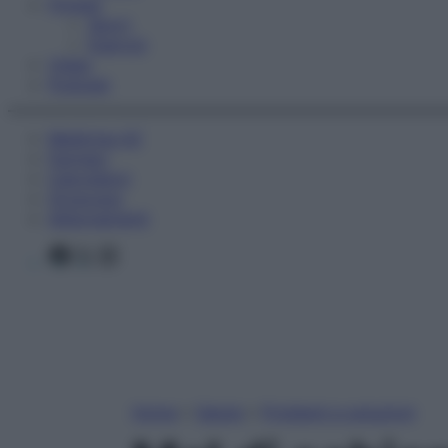
Fitness
Sport
Esercizi
Video
Podcast
Medicina AZ
Farmaci
Calcolatori
Oroscopo
Abbonamenti
Facebook
X
Instagram
Home
»
Salute
»
Problemi e soluzioni