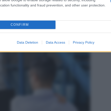
nici sono addirittura raddoppiati, passando dal 10 al
cation functionality and fraud prevention, and other user protection.
 che bloccano il collo e la parte più alta della
ion for the Study of Pain
, affliggono ogni anno il 30-
rirne sono soprattutto le
donne
, che incorrono in
CONFIRM
egli
uomini
.
Data Deletion
Data Access
Privacy Policy