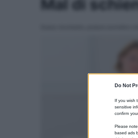
Mal di schie
Scarso movimento, posture scorrette e str
Do Not Pr
If you wish 
sensitive in
confirm your
Please note
based ads b