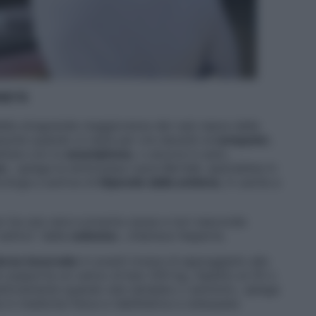
RIETÀ
ella stragrande maggioranza dei casi nasce dalla
sunte quando si resta per ore davanti al
computer
,
ttare con lo
smartphone
, o ancora in auto,
s
», spiega la dottoressa Laura Bertelè, specialista in
icologa e autrice di
Dipende dalla schiena
, in uscita a
 ha una vera e propria causa e non nasconde
cattivo” della
colonna
», chiarisce l’esperta.
orso incurvato
in avanti invece di appoggiarlo allo
e sopporta un carico di ben 250 kg, rispetto ai 25 o
ettivamente quando stai sdraiata o cammini», spiega
 in medicina fisica e riabilitativa e osteopata