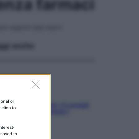
enza farmaci
ie suggerite dagli esperti
ggi anche
sonal or
Sicurezza al volante: i 5 consigli
ection to
dell’ex pilota di Formula 1
nterest-
closed to