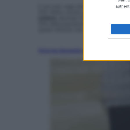
E non solo: negli ultimi 10 anni i casi cro
authenti
20%. Molto comuni anche le
cervicalgie
,
schiena
: secondo l’
International Associat
50% della popolazione mondiale. E a soff
questo disturbo una volta e mezzo più d
Fai la tua domanda ai nostri esperti