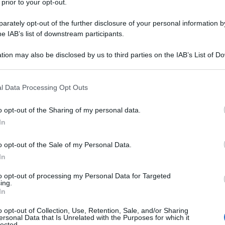
 prior to your opt-out.
rately opt-out of the further disclosure of your personal information by
he IAB’s list of downstream participants.
tion may also be disclosed by us to third parties on the IAB’s List of 
 that may further disclose it to other third parties.
 that this website/app uses one or more Google services and may gath
l Data Processing Opt Outs
including but not limited to your visit or usage behaviour. You may click 
 to Google and its third-party tags to use your data for below specifi
o opt-out of the Sharing of my personal data.
ogle consent section.
In
ti preferite
o opt-out of the Sale of my Personal Data.
In
to opt-out of processing my Personal Data for Targeted
ing.
In
o opt-out of Collection, Use, Retention, Sale, and/or Sharing
ersonal Data that Is Unrelated with the Purposes for which it
lected.