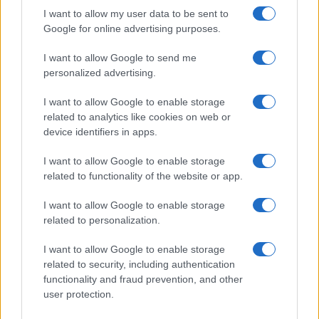
I want to allow my user data to be sent to
Google for online advertising purposes.
I want to allow Google to send me
personalized advertising.
I want to allow Google to enable storage
related to analytics like cookies on web or
device identifiers in apps.
I want to allow Google to enable storage
related to functionality of the website or app.
I want to allow Google to enable storage
related to personalization.
I want to allow Google to enable storage
related to security, including authentication
functionality and fraud prevention, and other
user protection.