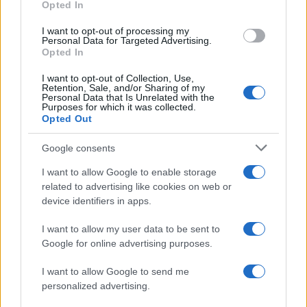
Opted In
grant or deny consent to Google and its third-party tags to
use your data for below specified purposes in below Google
I want to opt-out of processing my
consent section.
Personal Data for Targeted Advertising.
Opted In
I want to opt-out of Collection, Use,
Retention, Sale, and/or Sharing of my
Personal Data that Is Unrelated with the
Purposes for which it was collected.
Opted Out
Google consents
I want to allow Google to enable storage
related to advertising like cookies on web or
device identifiers in apps.
I want to allow my user data to be sent to
Google for online advertising purposes.
I want to allow Google to send me
personalized advertising.