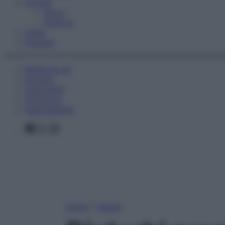
Fitness
Sport
Esercizi
Video
Podcast
Medicina AZ
Farmaci
Calcolatori
Oroscopo
Abbonamenti
Facebook
X
Instagram
Home
»
Salute