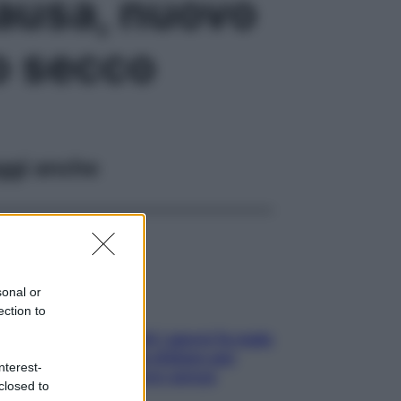
ausa, nuovo
o secco
ggi anche
sonal or
ection to
Doccia, lavarsi tutti i giorni fa male
alla pelle? I miti da sfatare per
nterest-
proteggerla davvero senza
closed to
stressarla