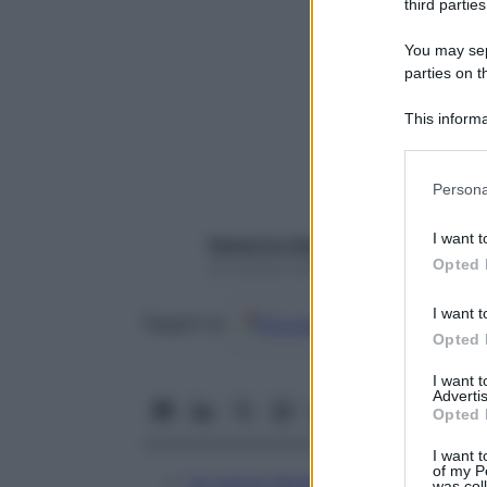
third parties
You may sepa
parties on t
This informa
Participants
Please note
Persona
information 
deny consent
I want t
Redazione Starbene
in below Go
Opted 
25 Ottobre 2023 – Lettura 3 minuti
I want t
Google
Discover
Fon
Seguici su
Opted 
I want 
Advertis
Opted 
I want t
of my P
Un nuovo farmaco contro le vampa
was col