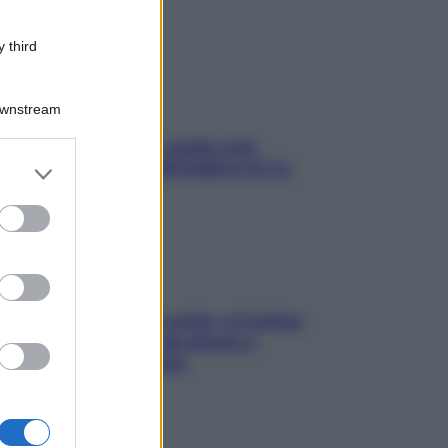
 third
Downstream
Aria condizionata: usala così,
er and store
senza rischiare raffreddore & Co.
to grant or
ed purposes
Mindfulness tra le vette: a Cortina
due giorni lontani da stress e
ansia da smartphone