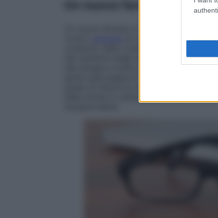
Un nuovo farmaco contro 
authenti
Un nuovo farmaco è in arrivo per curare 
contro
vampate
di calore, sudorazioni not
costituito dalla combinazione di estrogen
del recettore degli estrogeni di ultima g
alla terapia a molte donne in post-menopau
aprile sulle pagine di
The Lancet
è compars
grado di ridurre le vampate senza agire a 
delle donne in menopausa ne soffra e cir
insopportabile.