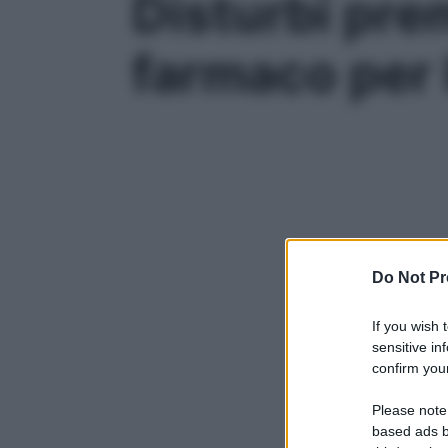
Disturbi pre
farmaco per 
Do Not Pr
If you wish 
sensitive in
confirm your
Please note
based ads b