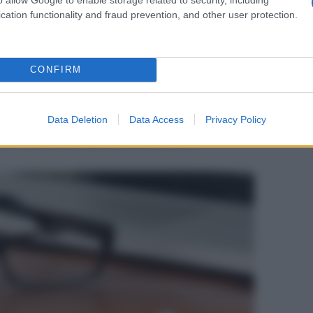
le vampate
cation functionality and fraud prevention, and other user protection.
i sintomi della menopausa. La promessa è di agire
turne e sulla qualità del sonno. Il prodotto è
i coniugati e bazedoxifene, un modulatore selettivo
CONFIRM
enerazione. Questi elementi consentirebbero l’accesso
sa, per le quali i progestinici non sono indicati. Ad
o uno studio su una molecola, la fezolinetant, in
Data Deletion
Data Access
Privacy Policy
livello ormonale. A oggi si calcola che circa il 70%
ca il 10% riporti questo sintomo come