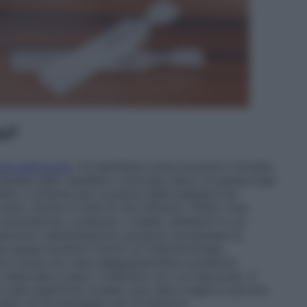
re?
za dell’occhio
. Si manifesta come bruciore e fotobia
 causata dallo squilibrio ormonale tipico di questa fase
lviette o schiume per la pulizia delle palpebre ed
to. Anche lo stile di vita influisce. Infatti, l’uso
e smartphone, computer o tablet, ambienti in cui
tazione e alimentazione, possono accentuare la
 pause durante il lavoro al videoterminale,
rono molte ore, bere adeguatamente e preferire
 bilanciata e sana. Il disturbo non va trascurato. Il
 sulla superficie oculare, può dare origine a piccole
le via di passaggio per le infezioni.