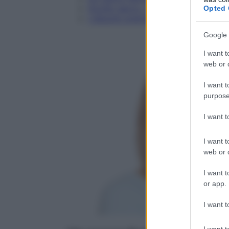
Occhio secco, che cosa fare?
Opted 
I disturbi premestruali causano la
Google 
I want t
web or d
I want t
purpose
I want 
I want t
web or d
I want t
or app.
I want t
I want t