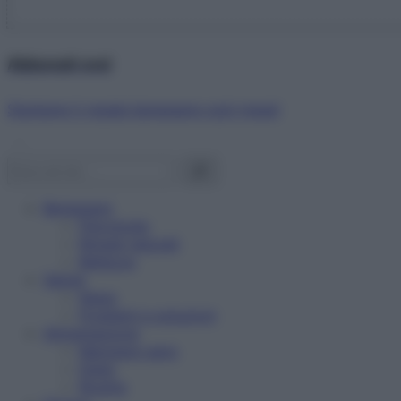
Abbonati ora!
Starbene ti regala benessere ogni mese!
Benessere
Psicologia
Rimedi naturali
Bellezza
Salute
News
Problemi e soluzioni
Alimentazione
Mangiare sano
Diete
Ricette