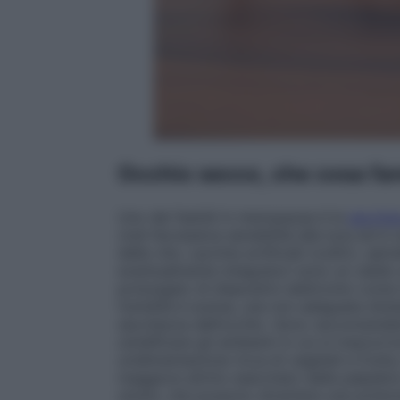
Occhio secco, che cosa fa
Uno dei fastidi in menopausa è la
secchez
cioè l’eccessiva sensibilità alla luce ed è
della vita. Lacrime artificiali (colliri), sa
eventualmente integratori sono un valido aiu
prolungato di dispositivi elettronici com
l’umidità è scarsa, una non adeguata idra
secchezza dell’occhio. Sono raccomandate
umidificare gli ambienti in cui si trascor
un’alimentazione ricca di vegetali e frutta,
maggiore attrito esercitato delle palpebre
ulcere, che possono diventare una potenzia