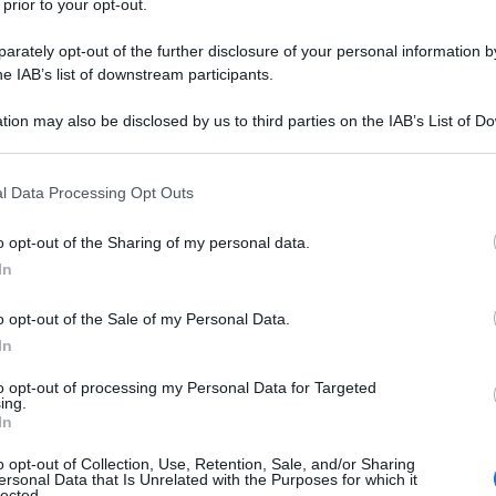
 prior to your opt-out.
rately opt-out of the further disclosure of your personal information by
he IAB’s list of downstream participants.
tion may also be disclosed by us to third parties on the IAB’s List of 
 that may further disclose it to other third parties.
 that this website/app uses one or more Google services and may gath
l Data Processing Opt Outs
including but not limited to your visit or usage behaviour. You may click 
 to Google and its third-party tags to use your data for below specifi
o opt-out of the Sharing of my personal data.
ogle consent section.
In
o opt-out of the Sale of my Personal Data.
ti preferite
In
to opt-out of processing my Personal Data for Targeted
ing.
In
o opt-out of Collection, Use, Retention, Sale, and/or Sharing
ersonal Data that Is Unrelated with the Purposes for which it
te
lected.