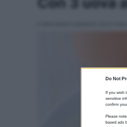
Con 3 uova a
E senza alzare il colesterolo. Ecco il men
Do Not Pr
If you wish 
sensitive in
confirm your
Please note
based ads b