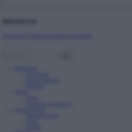
Abbonati ora!
Starbene ti regala benessere ogni mese!
Benessere
Psicologia
Rimedi naturali
Bellezza
Salute
News
Problemi e soluzioni
Alimentazione
Mangiare sano
Diete
Ricette