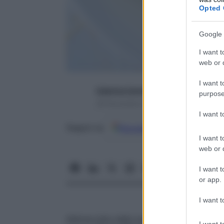
Opted 
Google 
I want t
web or d
I want t
Caterina Caristo
purpose
29 Novembre 2016 – Lettura 4 minuti
I want 
Google
Discover
Fon
Seguici su
I want t
web or d
I want t
or app.
I want t
Abbracciata dalla sua poltrona e con indos
I want t