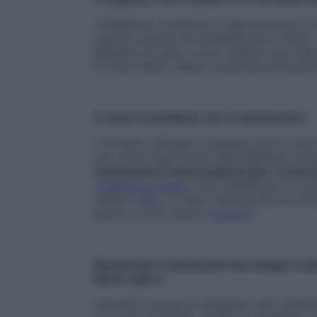
«Dobbiamo smetterla di demonizzare le uo
capisce perché se ne debba fare a meno
Rispetto ad altre, come i salumi e gli insa
fa meno danni. Basta comprarle biologich
E come la mettiamo con il colesterolo?
«Ci hanno abituato a pensare che le uova
uno molto importante della Mahidol Univer
consumava 3 uova al giorno per 3 mesi di
colesterolo totale
. Anzi, addirittura si è 
cattivo (
LDL
). E altre ricerche ancora m
giorno si può ridurre l’
obesità
».
Ma perché il colesterolo nel sangue si al
fanno salire?
«Perché a tavola privilegiamo altri alime