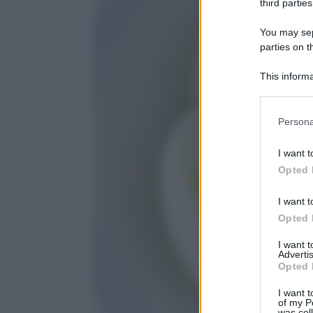
third parties
You may sepa
parties on t
This informa
Participants
Please note
Persona
information 
deny consent
I want t
in below Go
Opted 
I want t
Opted 
I want 
Advertis
Opted 
I want t
of my P
was col