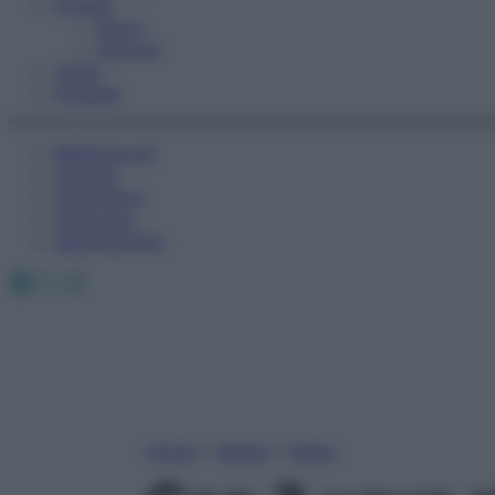
Fitness
Sport
Esercizi
Video
Podcast
Medicina AZ
Farmaci
Calcolatori
Oroscopo
Abbonamenti
Facebook
X
Instagram
Home
»
Salute
»
News