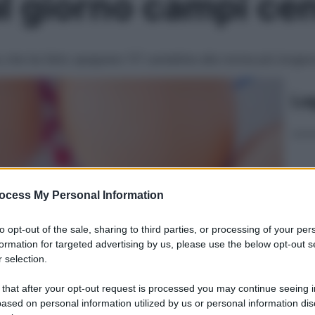
l giorno campi cen
u che ha fatto spegnere 117 candeline alla nonna più longeva
Le
ocess My Personal Information
to opt-out of the sale, sharing to third parties, or processing of your per
formation for targeted advertising by us, please use the below opt-out s
 selection.
 that after your opt-out request is processed you may continue seeing i
ased on personal information utilized by us or personal information dis