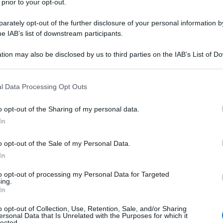
 prior to your opt-out.
rately opt-out of the further disclosure of your personal information by
he IAB’s list of downstream participants.
tion may also be disclosed by us to third parties on the IAB’s List of 
 that may further disclose it to other third parties.
 that this website/app uses one or more Google services and may gath
l Data Processing Opt Outs
including but not limited to your visit or usage behaviour. You may click 
 to Google and its third-party tags to use your data for below specifi
o opt-out of the Sharing of my personal data.
ogle consent section.
In
o opt-out of the Sale of my Personal Data.
In
to opt-out of processing my Personal Data for Targeted
ing.
In
o opt-out of Collection, Use, Retention, Sale, and/or Sharing
ersonal Data that Is Unrelated with the Purposes for which it
lected.