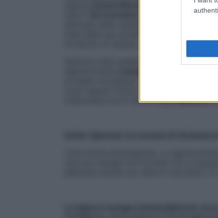
signora
Emma Morano
ha fatto sorridere
authenti
nata il
29 novembre 1899
). La persona p
seconda nella classifica dei decani del mo
(due delle sue sorelle sono morte a 100 e
ha deciso di restare single, come racconta
Saranno tutte queste cose, ma sarà anche 
signora Emma
mangia uova tutti i giorni
(
un piatto di pastina e una banana. È ques
corre nessun rischio a consumare così tan
chiacchiere con il dottor
Luca Speciani
, 
Dottor Speciani, la nonnina di Verbania h
«Che storia meravigliosa. La signora Emm
che uno mangia non fa testo fino a questo
abbinano anche uno stile di vita attivo. E
La signora mangia sostanzialmente uova
3 al giorno, ora è scesa a 2. In un ann