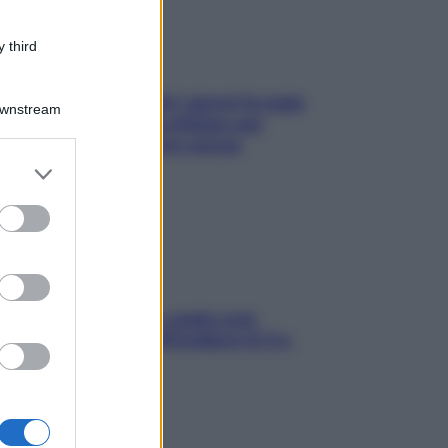
 third
Doccia, lavarsi tutti i giorni fa male
Downstream
alla pelle? I miti da sfatare per
proteggerla davvero senza
stressarla
er and store
to grant or
ed purposes
Aria condizionata: usala così,
senza rischiare raffreddore & Co.