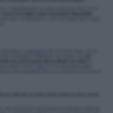
va. Quest’alimento ha valore biologico 100, non si
.
L’uovo è la miglior fonte di proteine disponibile
.
ccati (per i conservanti) o certi formaggi (per il
sale
),
e».
 aumentino il
colesterolo
Ma numerosi studi, tra cui
sity di Bangkok (Tailandia), ha rivelato che
chi
 fila non aveva avuto alcun effetto sui valori
di
alzato quello buono (
HDL
) e si è abbassato quello
ostrano che mangiando fino a un massimo di 3 uova al
za se i cibi che ne sono ricchi, come le uova, non lo
nti, che favoriscono la produzione endogena (interna)