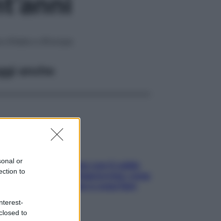
t’anni
 d’Italia e d’Europa
ggi anche
sonal or
Perché la pressione con il caldo
ection to
scende e sale all’improvviso: cosa
succede alle donne e cosa fare
subito
nterest-
closed to