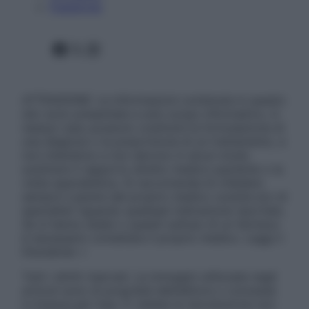
Pubblicità
Facebook
X
Instagram
ATTENZIONE: Le informazioni contenute in questo
sito sono presentate a solo scopo informativo, in
nessun caso possono costituire la formulazione di
una diagnosi o la prescrizione di un trattamento, e
non intendono e non devono in alcun modo
sostituire il rapporto diretto medico-paziente o la
visita specialistica. Si raccomanda di chiedere
sempre il parere del proprio medico curante e/o di
specialisti riguardo qualsiasi indicazione riportata.
Se si hanno dubbi o quesiti sull’uso di un farmaco
è necessario contattare il proprio medico. Leggi il
Disclaimer »
Tutti i diritti riservati. Le immagini utilizzate negli
articoli sono di proprietà dell’editore o concesse
in licenza per l’uso. È vietata la riproduzione non