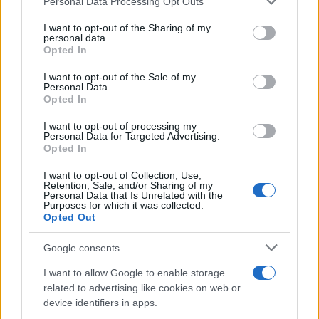
Personal Data Processing Opt Outs
This information may also be disclosed by us to third parties
on the IAB’s List of Downstream Participants that may further
I want to opt-out of the Sharing of my
disclose it to other third parties.
personal data.
Opted In
Please note that this website/app uses one or more Google
services and may gather and store information including but
I want to opt-out of the Sale of my
Personal Data.
not limited to your visit or usage behaviour. You may click to
Opted In
grant or deny consent to Google and its third-party tags to
use your data for below specified purposes in below Google
I want to opt-out of processing my
consent section.
Personal Data for Targeted Advertising.
Opted In
I want to opt-out of Collection, Use,
Retention, Sale, and/or Sharing of my
Personal Data that Is Unrelated with the
Purposes for which it was collected.
Opted Out
Google consents
I want to allow Google to enable storage
related to advertising like cookies on web or
device identifiers in apps.