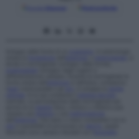
Google
Discover
Fonti preferite
Sviluppo delle forme di un
organismo
. In embriologia
umana la
formazione
dell’
embrione
, o
embriogenesi
, si
divide in morfogenesi (sviluppo delle forme),
organogenesi
(sviluppo degli organi) e
differenziazione cellulare. Durante la morfogenesi la
forma umana dell’
embrione
si definisce, compaiono
l’
asse
craniocaudale e gli
arti
, si sviluppa la
parete
ventrale
, fa la sua comparsa il
sistema nervoso
centrale. La perturbazione della morfogenesi per
azione di un
agente
fisico, chimico o infettivo può
causare una
teratosi
o una
malformazione
dell’
embrione
. Che siano o meno compatibili con la
vita
e suscettibili di provocare un
aborto
, questi
fenomeni sono sempre rilevabili con l’
ecografia
.