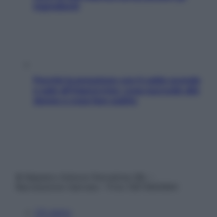
ingredienti
Perché la pressione con il caldo scende
e sale all’improvviso: cosa succede alle
donne e cosa fare subito
© Belpietro Edizioni Periodiche SRL –
Riproduzione riservata – P.Iva 13673600964
Chi siamo