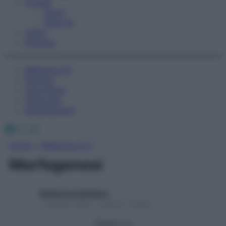
Fitness
Sport
Esercizi
Video
Podcast
Medicina AZ
Farmaci
Calcolatori
Oroscopo
Abbonamenti
Facebook
X
Instagram
Home
»
Medicina A-Z
Morfogenesi
Redazione Starbene
1 Gennaio 2025 – Lettura 1 minuto
Seguici su