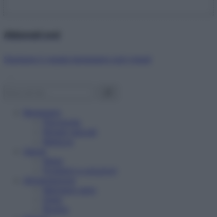
Abbonati ora!
Starbene ti regala benessere ogni mese!
Benessere
Psicologia
Rimedi naturali
Bellezza
Salute
News
Problemi e soluzioni
Alimentazione
Mangiare sano
Diete
Ricette