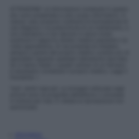
ATTENZIONE: Le informazioni contenute in questo
sito sono presentate a solo scopo informativo, in
nessun caso possono costituire la formulazione di
una diagnosi o la prescrizione di un trattamento, e
non intendono e non devono in alcun modo
sostituire il rapporto diretto medico-paziente o la
visita specialistica. Si raccomanda di chiedere
sempre il parere del proprio medico curante e/o di
specialisti riguardo qualsiasi indicazione riportata.
Se si hanno dubbi o quesiti sull’uso di un farmaco
è necessario contattare il proprio medico. Leggi il
Disclaimer »
Tutti i diritti riservati. Le immagini utilizzate negli
articoli sono di proprietà dell’editore o concesse
in licenza per l’uso. È vietata la riproduzione non
autorizzata.
Informativa