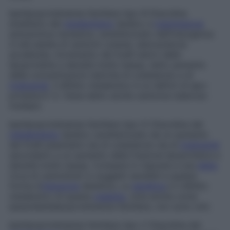
Iperlipoproteinemia familiare tipo III
Disordine
ereditario del
metabolismo
lipidico a
trasmissione
autosomica recessiva, caratterizzato dall’insorgenza
in età adulta di xantomi cutanei, aterosclerosi
accelerata, incremento dei livelli sierici delle
lipoproteine a densità molto bassa, netto aumento
delle concentrazioni sieriche di colesterolo e di
trigliceridi
. Il difetto metabolico è un deficit di apo-
proteina E-3. Viene detto anche
xantoma tuberoso
multiplo
.
Iperlipoproteinemia familiare tipo IV
Disordine del
metabolismo
lipidico caratterizzato da un aumento
dei livelli plasmatici sia di colesterolo sia di
trigliceridi
secondario a un aumento della frazione lipoproteica a
densità molto bassa. Compare in risposta a una
dieta
ricca di carboidrati in soggetti sensibili a questa
forma d’
induzione
dietetica. La
genetica
e il difetto
metabolico di questa
malattia
, nota anche come
iperprebetalipoproteinemia familiare
, non sono noti.
Iperlipoproteinemia familiare tipo V
Disordine del