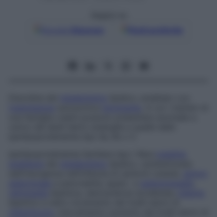
Seguici su
Google
Discover
Fonti preferite
Disordine del
metabolismo
lipidico, ereditato con
trasmissione
autosomica
dominante
, in cui i membri di
una famiglia colpiti possono presentare anomalie a
carico dei lipidi sierici analoghe a quelle delle
iperlipoproteinemie tipo IIa, IIb o V.
Iperlipoproteinemia familiare tipo I
Rara
malattia
ereditaria
del
metabolismo
lipidico, caratterizzata
dall’insorgenza nell’infanzia di xantomi cutanei,
dolore
addominale
e pancreatite, epato- e
splenomegalia
,
retinopatia
lipemica, aterosclerosi accelerata,
plasma
lipemico e netto incremento dei livelli sierici di
chilomicroni
, marcatissimo aumento dei livelli sierici di