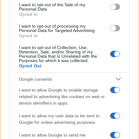
services and may gather and store information including but
I want to opt-out of the Sale of my
Personal Data.
not limited to your visit or usage behaviour. You may click to
Opted In
grant or deny consent to Google and its third-party tags to
use your data for below specified purposes in below Google
I want to opt-out of processing my
consent section.
Personal Data for Targeted Advertising.
Opted In
I want to opt-out of Collection, Use,
Retention, Sale, and/or Sharing of my
Personal Data that Is Unrelated with the
Purposes for which it was collected.
Opted Out
Google consents
I want to allow Google to enable storage
related to advertising like cookies on web or
device identifiers in apps.
I want to allow my user data to be sent to
Google for online advertising purposes.
I want to allow Google to send me