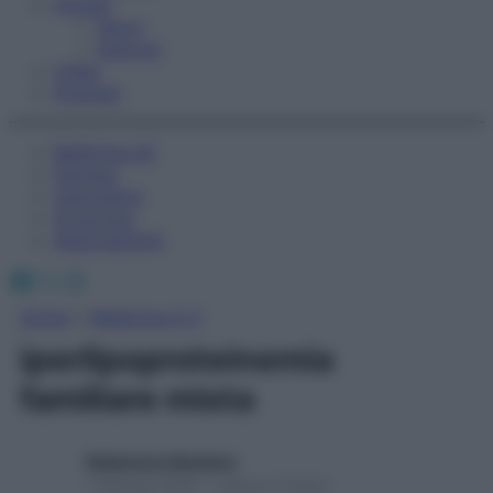
Fitness
Sport
Esercizi
Video
Podcast
Medicina AZ
Farmaci
Calcolatori
Oroscopo
Abbonamenti
Facebook
X
Instagram
Home
»
Medicina A-Z
iperlipoproteinemia
familiare mista
Redazione Starbene
1 Gennaio 2025 – Lettura 3 minuti