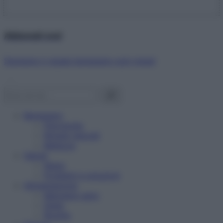
Abbonati ora!
Starbene ti regala benessere ogni mese!
Benessere
Psicologia
Rimedi naturali
Bellezza
Salute
News
Problemi e soluzioni
Alimentazione
Mangiare sano
Diete
Ricette