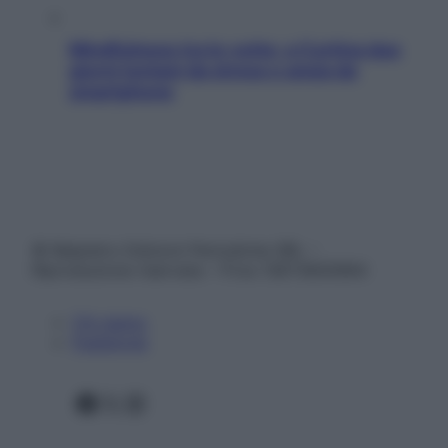
Mindfulness tra le vette: a Cortina due
giorni lontani da stress e ansia da
smartphone
© Belpietro Edizioni Periodiche SRL –
Riproduzione riservata – P.Iva 13673600964
Chi siamo
Pubblicità
Facebook
X
Instagram