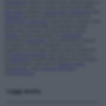
metabolismo
lipidico caratterizzato dall’insorgenza in
età adulta di xantomi cutanei, talvolta pancreatite,
neuropatia
periferica,
iperglicemia
o
alterazione
della
tolleranza
glucidica, aumento dei livelli sierici di
chilomicroni
,
trigliceridi
e lipoproteine a densità molto
bassa, ma riduzione delle concentrazioni delle
lipoproteine a bassa e ad alta densità. Questa
malattia
sembra trasmessa con
ereditarietà
autosomica
dominante
, ma la penetranza è spesso
incompleta. Il difetto metabolico non è noto. I
soggetti di una famiglia colpiti possono presentare
una
iperlipoproteinemia
sia di tipo IV sia di tipo V.
Un’
alterazione
acquisita delle lipoproteine di questo
tipo può essere osservata nel
diabete mellito
,
nell’
alcolismo
, nella
sindrome nefrosica
o
nell’
ipotiroidismo
.
Leggi anche