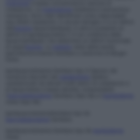
trigliceridi
e basse concentrazioni sieriche di
colesterolo. La
trasmissione
ereditaria è autosomica
recessiva. Sono stati identificati come responsabili
due difetti metabolici: in alcune famiglie vi è un deficit
dell’
enzima
lipoproteinlipasi; in altre è presente un
deficit di apolipoproteina C-II (un cofattore della
lipoproteinlipasi) che determina un deficit funzionale
di quest’
enzima
. La
malattia
viene detta anche
iperchilomicronemia familiare
e
sindrome di Bürger-
Grütz
.
Iperlipoproteinemia familiare tipo II
Ognuno dei
numerosi disordini del
metabolismo
lipidico
caratterizzati da elevati livelli sierici di colesterolo e
di lipoproteine a bassa densità, comprendenti
l’
ipercolesterolemia
familiare (tipo IIa) e l’
iperlipidemia
mista (tipo IIb).
Iperlipoproteinemia
familiare tipo IIa
Ipercolesterolemia
familiare.
Iperlipoproteinemia familiare tipo IIb
Iperlipidemia
mista.