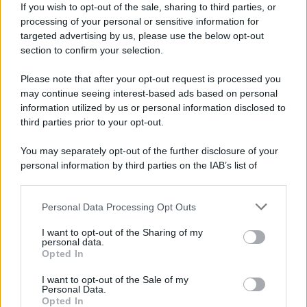
If you wish to opt-out of the sale, sharing to third parties, or
processing of your personal or sensitive information for
targeted advertising by us, please use the below opt-out
section to confirm your selection.
Please note that after your opt-out request is processed you
may continue seeing interest-based ads based on personal
information utilized by us or personal information disclosed to
third parties prior to your opt-out.
You may separately opt-out of the further disclosure of your
personal information by third parties on the IAB’s list of
downstream participants.
Personal Data Processing Opt Outs
This information may also be disclosed by us to third parties
on the IAB’s List of Downstream Participants that may further
I want to opt-out of the Sharing of my
disclose it to other third parties.
personal data.
Opted In
Please note that this website/app uses one or more Google
services and may gather and store information including but
I want to opt-out of the Sale of my
Personal Data.
not limited to your visit or usage behaviour. You may click to
Opted In
grant or deny consent to Google and its third-party tags to