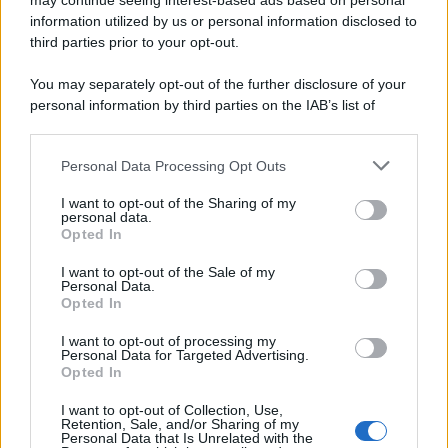
may continue seeing interest-based ads based on personal
information utilized by us or personal information disclosed to
third parties prior to your opt-out.
You may separately opt-out of the further disclosure of your
personal information by third parties on the IAB’s list of
downstream participants.
Personal Data Processing Opt Outs
This information may also be disclosed by us to third parties
on the IAB’s List of Downstream Participants that may further
I want to opt-out of the Sharing of my
disclose it to other third parties.
personal data.
Opted In
Please note that this website/app uses one or more Google
services and may gather and store information including but
I want to opt-out of the Sale of my
Personal Data.
not limited to your visit or usage behaviour. You may click to
Opted In
grant or deny consent to Google and its third-party tags to
use your data for below specified purposes in below Google
I want to opt-out of processing my
consent section.
Personal Data for Targeted Advertising.
Opted In
I want to opt-out of Collection, Use,
Retention, Sale, and/or Sharing of my
Personal Data that Is Unrelated with the