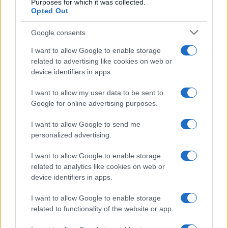
Purposes for which it was collected.
Opted Out
Google consents
I want to allow Google to enable storage
related to advertising like cookies on web or
device identifiers in apps.
I want to allow my user data to be sent to
Google for online advertising purposes.
I want to allow Google to send me
personalized advertising.
I want to allow Google to enable storage
related to analytics like cookies on web or
device identifiers in apps.
I want to allow Google to enable storage
related to functionality of the website or app.