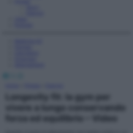
Fitness
Sport
Esercizi
Video
Podcast
Medicina AZ
Farmaci
Calcolatori
Oroscopo
Abbonamenti
Facebook
X
Instagram
Home
»
Fitness
»
Esercizi
Longevity fit: la gym per
vivere a lungo conservando
forza ed equilibrio – Video
Quando si parla di allenamento non esiste un’età in cui