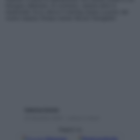
bisogna rallentare. Al contrario, restare attivi è
essenziale. Ecco allora il training messo a punto dal
nostro beauty fitness trainer Nicolò Famiglietti
Caterina Caristo
24 Dicembre 2024 – Lettura 2 minuti
Seguici su
Google
Discover
Fonti preferite