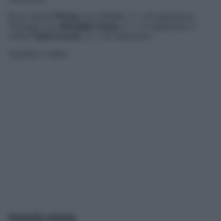
Ecco quindi
Fit leg
(con fitball): 2 x 20 ripetizioni.
Prosegui con
Shoulder Press
, 2 x 12 ripetizioni. E
infine
Total Crunch
, 2 x 20 ripetizioni.
Guarda il video!
Guarda anche