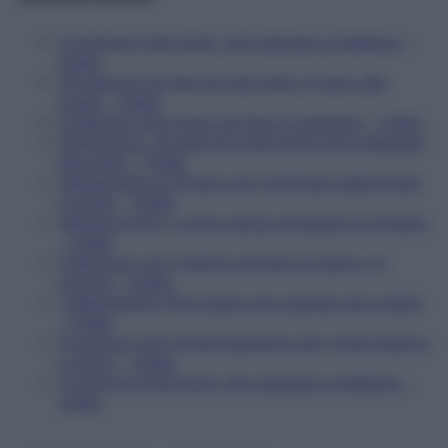
Il workout total body che rassoda e snellisce –
Video
Gli esercizi da fare se stai tanto in auto alla
guida – Video
6 esercizi total body da fare in spiaggia – Video
Presciistica, gli esercizi total body per preparasi
alle piste – Video
Allenamento al divano per tonificare addominali
e glutei – Video
Allenare tutto il corpo senza stressare la schiena
– Video
Il Workout con il lettino da fare al mare o in
piscina – Video
L'allenamento Pha giusto per quando sei a dieta
– Video
Il workout anti-invecchiamento per vivere bene e
a lungo – Video
Il workout total body che rassoda e snellisce –
Video