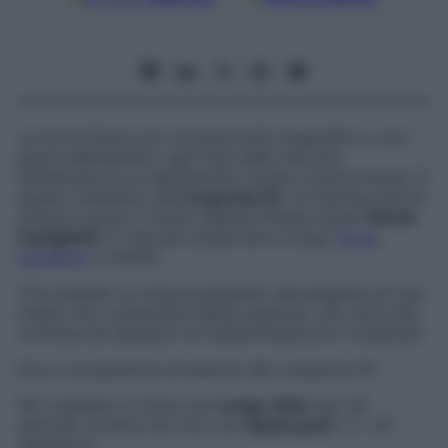
La forma fisica non conosce limiti anagrafici e, con i
giusti adattamenti, ogni fase della vita può
beneficiare di un allenamento mirato e performante. È
questo l’obiettivo del
Longevity Fit
, un training che ha
messo a punto il nostro
beauty fitness trainer
Nicolò
Famiglietti
. È utile
per preservare a lungo
forza
,
equilibrio
e vitalità.
L’ha studiato su misura pensando alle esigenze di sua
madre che, nonostante abbia superato una certa età,
continua ad allenarsi con determinazione e costanza!
Ecco il programma di esercizi de
l
Longevity Fit.
Per scaldarsi, si inizia con
Lunge attivi
, per
50
secondi. Si entra nel vivo con
Squat push
, 2 x 20
ripetizioni.