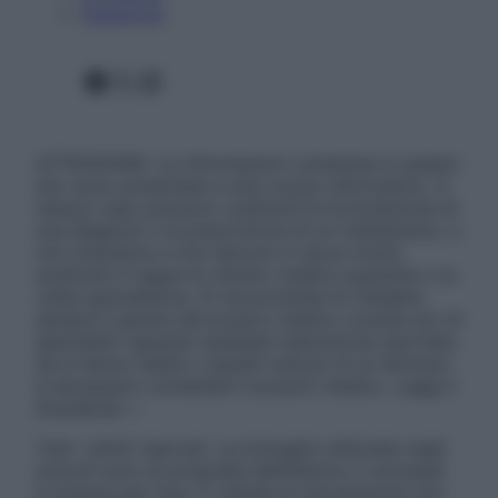
Pubblicità
Facebook
X
Instagram
ATTENZIONE: Le informazioni contenute in questo
sito sono presentate a solo scopo informativo, in
nessun caso possono costituire la formulazione di
una diagnosi o la prescrizione di un trattamento, e
non intendono e non devono in alcun modo
sostituire il rapporto diretto medico-paziente o la
visita specialistica. Si raccomanda di chiedere
sempre il parere del proprio medico curante e/o di
specialisti riguardo qualsiasi indicazione riportata.
Se si hanno dubbi o quesiti sull’uso di un farmaco
è necessario contattare il proprio medico. Leggi il
Disclaimer »
Tutti i diritti riservati. Le immagini utilizzate negli
articoli sono di proprietà dell’editore o concesse
in licenza per l’uso. È vietata la riproduzione non