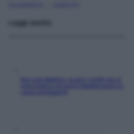
, 
ALLENAMENTO
LONGEVITÀ
Leggi anche
Non solo Maldive: scopri i coralli che si
nascondono nel nostro Mediterraneo (e
come proteggerli)