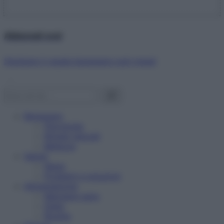
Abbonati ora!
Starbene ti regala benessere ogni mese!
Benessere
Psicologia
Rimedi naturali
Bellezza
Salute
News
Problemi e soluzioni
Alimentazione
Mangiare sano
Diete
Ricette