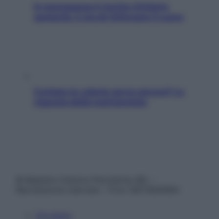
In menopausa il rischio d’infarto
aumenta: è ora di rinforzare il cuore
Contare le calorie serve ancora? La
risposta della nutrizionista
© Belpietro Edizioni Periodiche SRL –
Riproduzione riservata – P.Iva 13673600964
Chi siamo