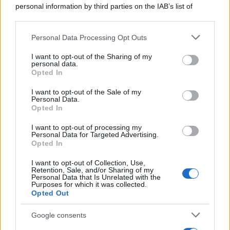
personal information by third parties on the IAB’s list of
downstream participants.
Personal Data Processing Opt Outs
This information may also be disclosed by us to third parties
on the IAB’s List of Downstream Participants that may further
I want to opt-out of the Sharing of my
disclose it to other third parties.
personal data.
Opted In
Please note that this website/app uses one or more Google
services and may gather and store information including but
I want to opt-out of the Sale of my
Personal Data.
not limited to your visit or usage behaviour. You may click to
Opted In
grant or deny consent to Google and its third-party tags to
use your data for below specified purposes in below Google
I want to opt-out of processing my
consent section.
Personal Data for Targeted Advertising.
Opted In
I want to opt-out of Collection, Use,
Retention, Sale, and/or Sharing of my
Personal Data that Is Unrelated with the
Purposes for which it was collected.
Opted Out
Google consents