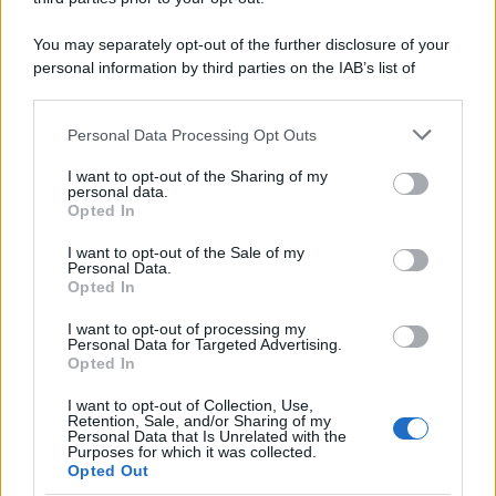
You may separately opt-out of the further disclosure of your
personal information by third parties on the IAB’s list of
downstream participants.
Personal Data Processing Opt Outs
This information may also be disclosed by us to third parties
on the IAB’s List of Downstream Participants that may further
I want to opt-out of the Sharing of my
disclose it to other third parties.
personal data.
Opted In
Please note that this website/app uses one or more Google
services and may gather and store information including but
I want to opt-out of the Sale of my
Personal Data.
not limited to your visit or usage behaviour. You may click to
Opted In
grant or deny consent to Google and its third-party tags to
use your data for below specified purposes in below Google
I want to opt-out of processing my
consent section.
Personal Data for Targeted Advertising.
Opted In
I want to opt-out of Collection, Use,
Retention, Sale, and/or Sharing of my
Personal Data that Is Unrelated with the
Purposes for which it was collected.
Opted Out