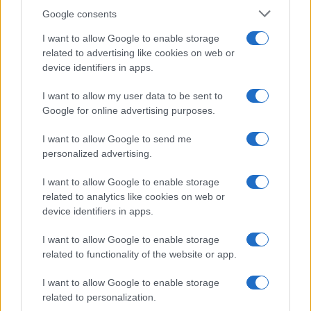
Google consents
I want to allow Google to enable storage
related to advertising like cookies on web or
device identifiers in apps.
I want to allow my user data to be sent to
Google for online advertising purposes.
I want to allow Google to send me
personalized advertising.
I want to allow Google to enable storage
related to analytics like cookies on web or
device identifiers in apps.
I want to allow Google to enable storage
related to functionality of the website or app.
I want to allow Google to enable storage
related to personalization.