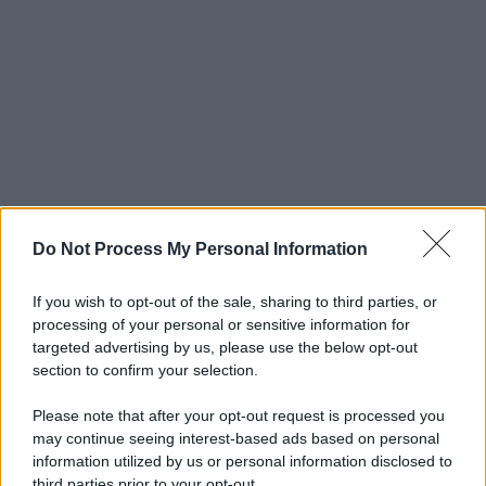
Do Not Process My Personal Information
If you wish to opt-out of the sale, sharing to third parties, or
processing of your personal or sensitive information for
targeted advertising by us, please use the below opt-out
section to confirm your selection.
Please note that after your opt-out request is processed you
may continue seeing interest-based ads based on personal
information utilized by us or personal information disclosed to
third parties prior to your opt-out.