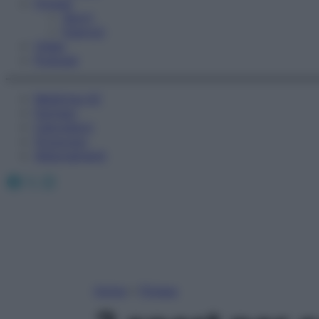
Fitness
Sport
Esercizi
Video
Podcast
Medicina AZ
Farmaci
Calcolatori
Oroscopo
Abbonamenti
Facebook
X
Instagram
Home
»
Fitness