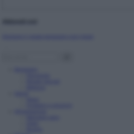
Abbonati ora!
Starbene ti regala benessere ogni mese!
Benessere
Psicologia
Rimedi naturali
Bellezza
Salute
News
Problemi e soluzioni
Alimentazione
Mangiare sano
Diete
Ricette