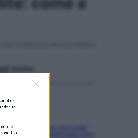
lite: come e
onsigli di allenamento del trainer Roberto
ggi anche
sonal or
ection to
nterest-
Perché la pressione con il caldo
closed to
scende e sale all’improvviso: cosa