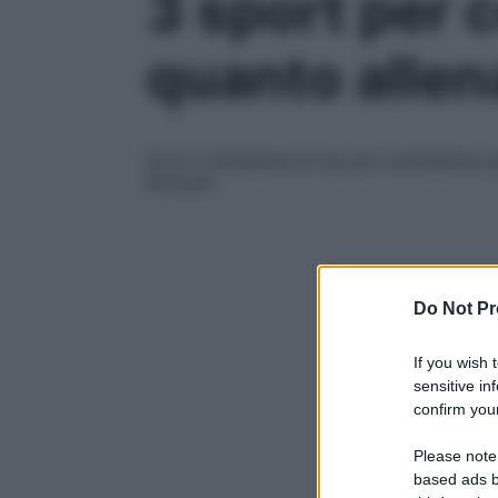
3 sport per c
quanto allen
Ecco 3 discipline al top per combattere g
Romano
Do Not Pr
If you wish 
sensitive in
confirm your
Please note
based ads b