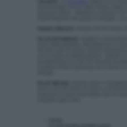
I benefici
. «In
bicicletta
migliori la circola
favorita dagli ormoni dello stress, messi i
personal trainer. «All’aperto consumi il 15
trasformazione dei grassi in energia». In p
Quanto allenarsi
. Almeno 40-45 minuti, tr
Se sei principiante
. Installa il contachilom
ritmo della pedalata. Riscaldati per 5 mi
18 km/h, per 15 minuti. Quindi incrementa 
con 5 minuti di defaticamento. Quando ti 
accelerazione con 90-120 secondi di pedala
cyclette. Evita lo spinning: se lo sforzo 
energie.
Se sei allenata
. Alterna, dopo il riscald
km/h e 20-30 minuti di nuovo a 25-28 km/h
inserendo le serie intervallate: per 10 mi
recupero ogni volta.
Corsa
se vuoi anche perdere peso