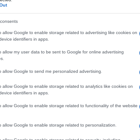
Out
consents
battere la
cellulite
perché stimola la circolazione,
o allow Google to enable storage related to advertising like cookies on
mina liquidi e tossine in eccesso. Ecco 3 sport al top
evice identifiers in apps.
entrano su gambe e glutei. Con i consigli di
l trainer e wellness coach.
o allow my user data to be sent to Google for online advertising
s.
to allow Google to send me personalized advertising.
o allow Google to enable storage related to analytics like cookies on
ere la cellulite quando è consolidata.
evice identifiers in apps.
ni ormonali, tra le cause della cellulite. I depositi di
o allow Google to enable storage related to functionality of the website
. Il corpo, inoltre, produce più elastina e collagene,
tonici ed elastici. In aggiunta sfrutti il massaggio
o allow Google to enable storage related to personalization.
 settimana.
o allow Google to enable storage related to security, including