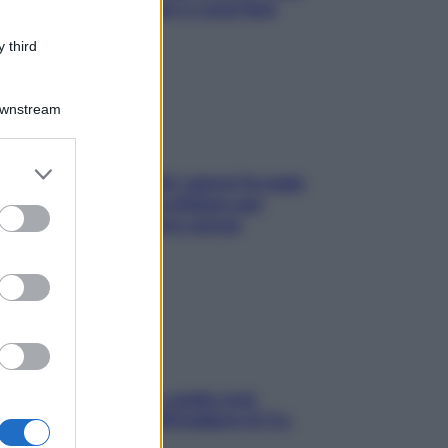
succede alle donne e cosa fare
subito
 third
Downstream
er and store
Doccia, lavarsi tutti i giorni fa male
to grant or
alla pelle? I miti da sfatare per
ed purposes
proteggerla davvero senza
stressarla
Aria condizionata: usala così,
senza rischiare raffreddore & Co.