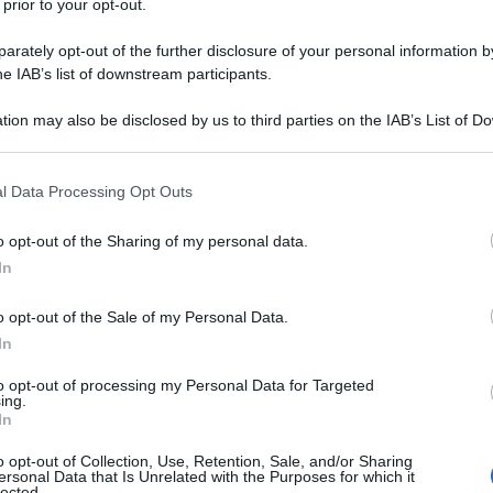
 prior to your opt-out.
rately opt-out of the further disclosure of your personal information by
he IAB’s list of downstream participants.
tion may also be disclosed by us to third parties on the IAB’s List of 
 that may further disclose it to other third parties.
 that this website/app uses one or more Google services and may gath
l Data Processing Opt Outs
including but not limited to your visit or usage behaviour. You may click 
 to Google and its third-party tags to use your data for below specifi
o opt-out of the Sharing of my personal data.
ogle consent section.
In
o opt-out of the Sale of my Personal Data.
In
to opt-out of processing my Personal Data for Targeted
ti preferite
ing.
In
o opt-out of Collection, Use, Retention, Sale, and/or Sharing
ersonal Data that Is Unrelated with the Purposes for which it
lected.