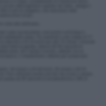
zione e ti rilassi, combattendo la ritenzione idrica
n circolo dall’organismo quando sei tesa», spiega il
-18% in più di ossigeno, che interviene nella
ratica bruci di più.
e volte alla settimana.
etri sulla tua bicicletta: così potrai controllare il
nuti pedalando piano. Poi aumenta a una media di 17-
la velocità a 22-23 km/h per altri 15 minuti. Concludi
sarai fatta le gambe, alterna 45-60 secondi di
ta lenta. Se il tempo è brutto, allenati con la
è eccessivo, il metabolismo rallenta per preservare
amento, 30 minuti a 25-28 km/h, 30 minuti a 30-31
. Puoi utilizzare anche una bici da corsa e variare
nuti passa da 90 secondi di accelerazione a 180 di