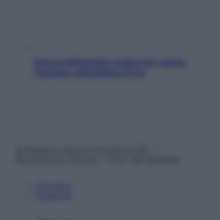
Aria condizionata: usala così, senza
rischiare raffreddore & Co.
© Belpietro Edizioni Periodiche SRL –
Riproduzione riservata – P.Iva 13673600964
Chi siamo
Pubblicità