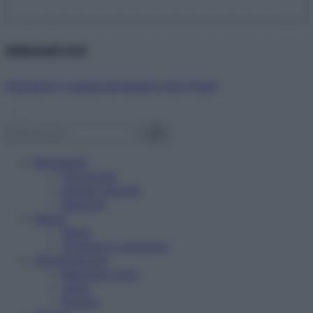
Abbonati ora!
Starbene ti regala benessere ogni mese!
Benessere
Psicologia
Rimedi naturali
Bellezza
Salute
News
Problemi e soluzioni
Alimentazione
Mangiare sano
Diete
Ricette