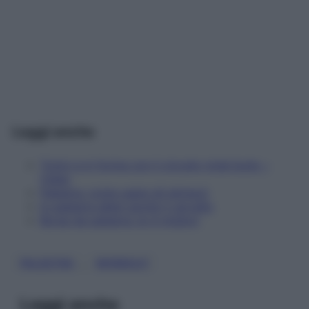
Leggi anche
Tonici e in forma con il circuito total body –
Video
Palestra: come usare gli attrezzi
In palestra alleni anche il cervello
Borse da palestra: le 4 migliori
, 
PALESTRA
WORKOUT
Leggi anche