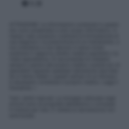
Facebook
X
Instagram
ATTENZIONE: Le informazioni contenute in questo
sito sono presentate a solo scopo informativo, in
nessun caso possono costituire la formulazione di
una diagnosi o la prescrizione di un trattamento, e
non intendono e non devono in alcun modo
sostituire il rapporto diretto medico-paziente o la
visita specialistica. Si raccomanda di chiedere
sempre il parere del proprio medico curante e/o di
specialisti riguardo qualsiasi indicazione riportata.
Se si hanno dubbi o quesiti sull’uso di un farmaco
è necessario contattare il proprio medico. Leggi il
Disclaimer »
Tutti i diritti riservati. Le immagini utilizzate negli
articoli sono di proprietà dell’editore o concesse
in licenza per l’uso. È vietata la riproduzione non
autorizzata.