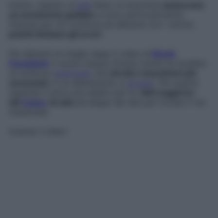
Inoltre, rispetto ai
pesi
liberi, le macchine
assicurano
un movimento guidato
e sono particolarmente
indicate per chi comincia ad allenarsi con i carichi,
poiché limitano gli errori
.
Per allenarti al meglio segui il video di
Nicolò
Famiglietti
: il nostro beauty fitness trainer ha studiato
un workout
total body
che
sfrutta i macchinari più
conosciuti
, in un allenamento a
circuito
. Per quanto
riguarda il carico più adatto per te,
fatti suggerire
dal
trainer
di sala
ed esegui dei test per trovare il tuo
massimale.
Guarda il video!