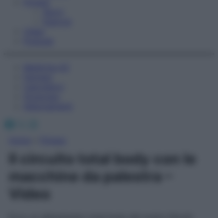
Fitness
Sport
Esercizi
Video
Podcast
Medicina AZ
Farmaci
Calcolatori
Oroscopo
Abbonamenti
Facebook
X
Instagram
Home
»
Fitness
Il circuito total body con le
macchine da palestra –
Video
Ecco un allenamento total body del nostro Nicolò