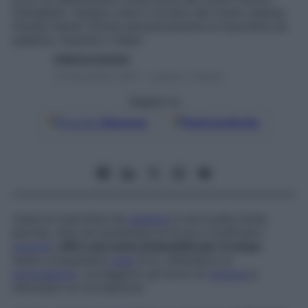
Famiglietti. Questa volta il circuito del nostro beauty
fitness trainer sfrutta esclusivamente le macchine da
palestra. Guarda il video!
Caterina Caristo
15 Novembre 2021 – Lettura 1 minuto
Seguici su
Google
Discover
Fonti preferite
Usare le macchine da
palestra
è una scelta furba
perché, oltre ad aumentare la forza e tonificare i
muscoli
,
offre una serie di benefici per il corpo
:
fanno conquistare
ossa
forti, difendono le
articolazioni
, correggono gli errori di
postura
e
stimolano la circolazione.