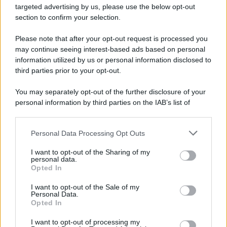
targeted advertising by us, please use the below opt-out
section to confirm your selection.
Please note that after your opt-out request is processed you
may continue seeing interest-based ads based on personal
information utilized by us or personal information disclosed to
third parties prior to your opt-out.
You may separately opt-out of the further disclosure of your
personal information by third parties on the IAB’s list of
downstream participants.
Personal Data Processing Opt Outs
This information may also be disclosed by us to third parties
on the IAB’s List of Downstream Participants that may further
I want to opt-out of the Sharing of my
disclose it to other third parties.
personal data.
Opted In
Please note that this website/app uses one or more Google
services and may gather and store information including but
I want to opt-out of the Sale of my
Personal Data.
not limited to your visit or usage behaviour. You may click to
Opted In
grant or deny consent to Google and its third-party tags to
use your data for below specified purposes in below Google
I want to opt-out of processing my
consent section.