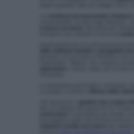
essere guardati male da colleghi, amici, c
«La
tendenza ad assecondare l’andazzo
comprensibile, ma alla lunga dannosa», av
a essere noi stessi
. Ma anche per l’ambie
emergono solo quando si prova ad
andar
Quest’operazione di conformazione avvie
dalle tradizioni familiari e dal giudizio de
sposarsi o di iscriversi a Filosofia e non 
frequentare. “Regole” che vengono porta
aspirazioni
e i propri sogni, pur di avere 
Giovannini.
La dipendenza psicologica, comunque, non
un gruppo. È anche il
riflesso delle relazi
«Fin da piccoli, il
giudizio che ci siamo fat
altri: la maestra che diceva di noi “è bra
confrontava
“è più bellina sua sorella, è p
incoraggiava quelli che finivano prima l
l’opinione sociale sia il metro
per stabilir
anche la
stima che abbiamo di noi stessi
»