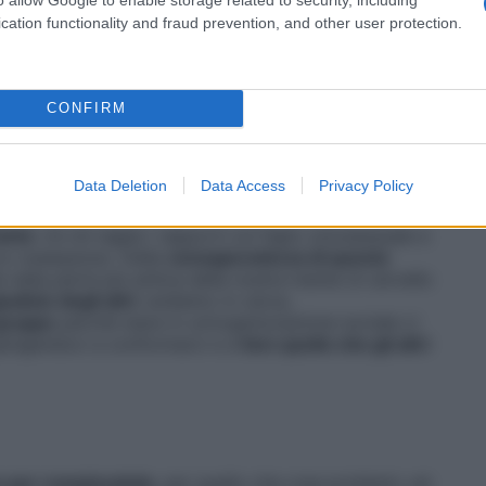
cation functionality and fraud prevention, and other user protection.
ica? «L’
educazione gioca un ruolo chiave
»,
CONFIRM
lla ricevuta in famiglia, ma anche quella che ci
 Per i nostri antenati, stare in una tribù garantiva la
o le convenzioni del gruppo
, veniva messo al bando,
Data Deletion
Data Access
Privacy Policy
atura ostile.
ietà
: c’è chi taglia i rapporti col figlio omosessuale e
oco ossequioso. Dalla
consapevolezza di questa
e nella parte più antica della nostra mente (il cervello
dizio degli altri
: andiamo in cerca,
gruppo
perché stare in un’organizzazione sociale ci
 spingendoci a conformarci e a
fare quello che gli altri
 per rompiscatole
, per quello che crea problemi, ed