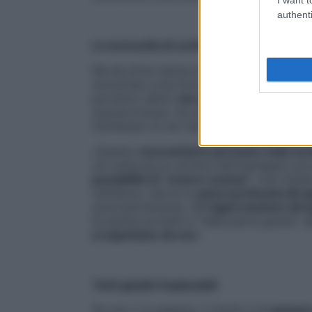
authenti
La necessità di conformarsi
Ma da dove nasce la dipendenza psicolog
sottolinea Lucia Giovannini. «Non solo que
portiamo dietro
da secoli di evoluzione
».
sopravvivenza. Se uno
violava le regole 
rischiando di non farcela da solo, in una n
«Questo
meccanismo permane nella soc
chi ostacola la carriera dell’impiegato p
possibilità di “essere esclusi”
, che risied
rettiliano), deriva la
paura profonda del giu
automaticamente, dell’
approvazione del 
fa sentire protetti e “dalla parte giusta”,
si aspettano da noi
».
Tanti giudici implacabili
Se non ci si adegua, il rischio è di
passare