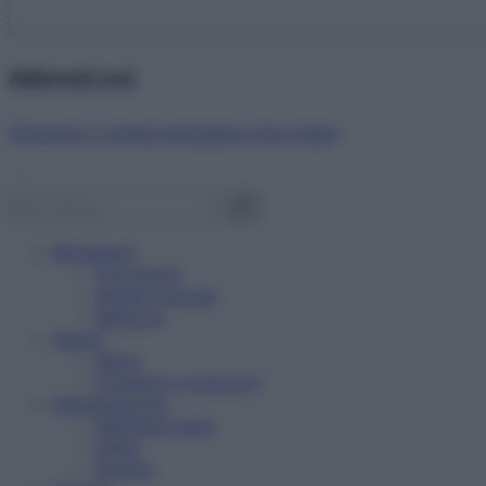
Abbonati ora!
Starbene ti regala benessere ogni mese!
Benessere
Psicologia
Rimedi naturali
Bellezza
Salute
News
Problemi e soluzioni
Alimentazione
Mangiare sano
Diete
Ricette