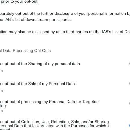
 prior to your opt-out.
rately opt-out of the further disclosure of your personal information by
he IAB’s list of downstream participants.
tion may also be disclosed by us to third parties on the IAB’s List of 
 that may further disclose it to other third parties.
 that this website/app uses one or more Google services and may gath
l Data Processing Opt Outs
including but not limited to your visit or usage behaviour. You may click 
 to Google and its third-party tags to use your data for below specifi
o opt-out of the Sharing of my personal data.
ogle consent section.
ti preferite
In
o opt-out of the Sale of my Personal Data.
In
to opt-out of processing my Personal Data for Targeted
ing.
In
o opt-out of Collection, Use, Retention, Sale, and/or Sharing
 di capelli, e una tua amica ti ha già detto che
stavi
ersonal Data that Is Unrelated with the Purposes for which it
to
. Una collega ti ha redarguito in ufficio davanti a
lected.