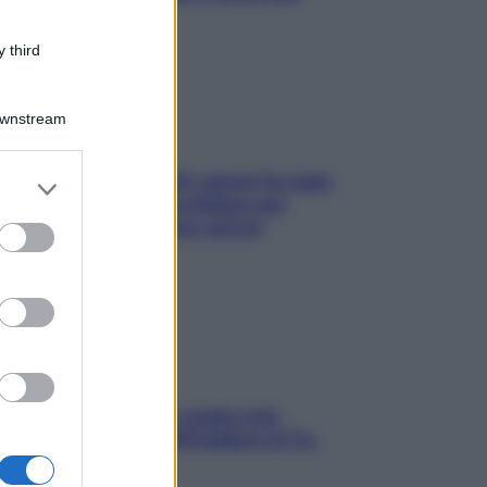
subito
 third
Downstream
Doccia, lavarsi tutti i giorni fa male
er and store
alla pelle? I miti da sfatare per
to grant or
proteggerla davvero senza
ed purposes
stressarla
Aria condizionata: usala così,
senza rischiare raffreddore & Co.