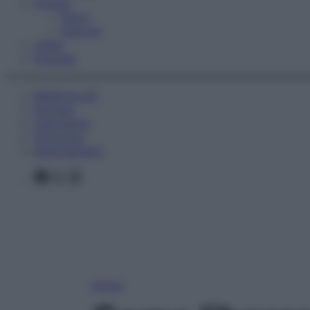
Fitness
Sport
Esercizi
Video
Podcast
Medicina AZ
Farmaci
Calcolatori
Oroscopo
Abbonamenti
Facebook
X
Instagram
Home