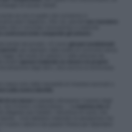
ompagni di scuola. Isolati.
anche se non è quello che vorremmo è
verte però l’esperta. «Per noi, perché
non riusciamo
nte che ci circonda: innovazione e creatività
e controcorrente rompendo gli schemi
».
ne anche nel privato: «Ci sono
giovani condizionati
i parenti
, per esempio nella scelta di convivere senza
a Legge, nel modo di vestirsi o nelle amicizie da
te avanti
spesso tradendo se stessi e le proprie
l’accettazione degli altri», dice ancora la dottoressa
 nasce solo dalla necessità di rimanere ancorati a
oni sulla nostra identità
.
ti di noi stessi
è passato attraverso il parere degli
vo, non è bravo, è discontinuo…”, la
mamma che ci
iù diligente suo fratello”, l’istruttore di nuoto che
e vasche… Così abbiamo maturato la sensazione che
e il nostro valore e da questo finisce per dipendere
.