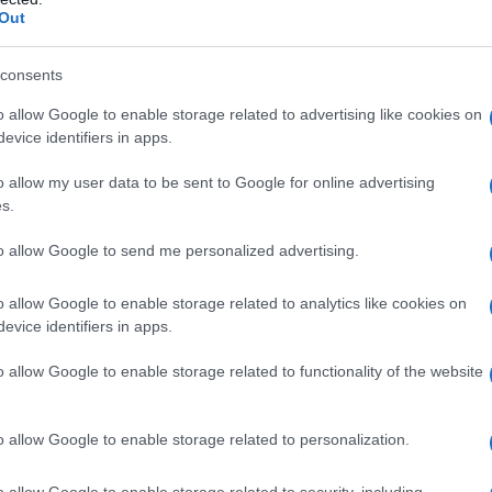
rime, ma
la rabbia ti ha paralizzato la lingua
…
Out
a, e spesso finiamo per esserne dipendenti.
Siamo
consents
 o da ciò che noi crediamo pensino – ripetiamo gli
si tanto tempo fa. Perché
non riusciamo a liberarci
o allow Google to enable storage related to advertising like cookies on
i per separare la considerazione che abbiamo di noi
evice identifiers in apps.
apprezzarci per come siamo
e vivere serenamente ci
o allow my user data to be sent to Google for online advertising
s.
ndente
in modo naturale e spontaneo
: cresce, impara
la», dice
Lucia Giovannini
, membro dell’American
 numerosi best seller dedicati all’argomento, tra cui
to allow Google to send me personalized advertising.
«
Raggiungere l’indipendenza emotiva
, invece, non è
esso molto più lungo e complesso
, che spesso non
o allow Google to enable storage related to analytics like cookies on
evice identifiers in apps.
ti pensieri, emozioni, ricordi, immaginazione
. E
o allow Google to enable storage related to functionality of the website
solo siamo preoccupati o arrabbiati,
abbiamo paura
a della rabbia e così via, in un processo infinito.
ono cambiare
, attraverso il dialogo con la nostra
o allow Google to enable storage related to personalization.
alle relazioni con gli altri», continua la dottoressa
Istituto italiano di neurosemantica.
o allow Google to enable storage related to security, including