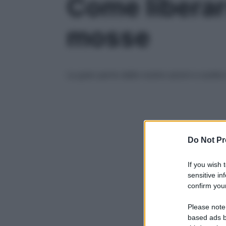
Come liberars
mosse
La gran parte delle nostre azioni e scelt
Do Not Pr
If you wish 
sensitive in
confirm your
Please note
based ads b