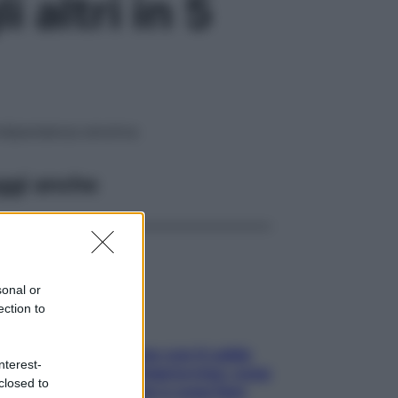
 altri in 5
’indipendenza emotiva
ggi anche
sonal or
ection to
Perché la pressione con il caldo
nterest-
scende e sale all’improvviso: cosa
closed to
succede alle donne e cosa fare