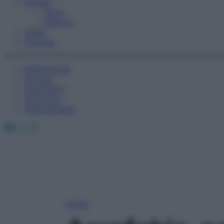
Fitness
Sport
Esercizi
Video
Podcast
Medicina AZ
Farmaci
Calcolatori
Oroscopo
Abbonamenti
Facebook
X
Instagram
Home