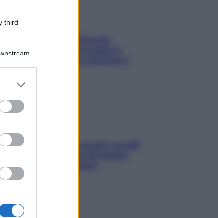
 third
Fame dopo cena? Perché
succede e 6 snack leggeri e
Downstream
appetitosi che non rovinano il
sonno
er and store
to grant or
ed purposes
Non solo Maldive: scopri i coralli
che si nascondono nel nostro
Mediterraneo (e come
proteggerli)