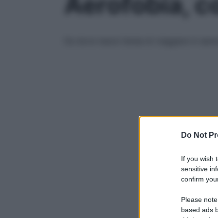
Aerofobia, c
Da dove nasce l’ansia di viaggiare in aer
Do Not Pr
If you wish 
sensitive in
confirm your
Please note
based ads b