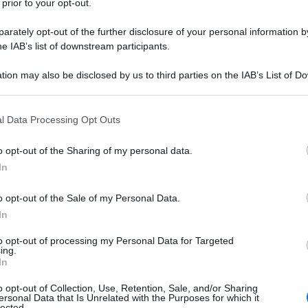
 prior to your opt-out.
rately opt-out of the further disclosure of your personal information by
he IAB’s list of downstream participants.
tion may also be disclosed by us to third parties on the IAB’s List of 
 that may further disclose it to other third parties.
 that this website/app uses one or more Google services and may gath
l Data Processing Opt Outs
including but not limited to your visit or usage behaviour. You may click 
 to Google and its third-party tags to use your data for below specifi
o opt-out of the Sharing of my personal data.
ogle consent section.
In
ti preferite
o opt-out of the Sale of my Personal Data.
In
to opt-out of processing my Personal Data for Targeted
ing.
In
tto è la paura di salire su un aereo, che blocca
o opt-out of Collection, Use, Retention, Sale, and/or Sharing
ersonal Data that Is Unrelated with the Purposes for which it
ssibilità di molti viaggi, specie a lungo raggio. Ma
lected.