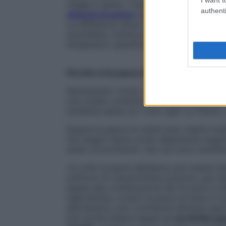
viaggi in aereo. I soggetti aerofobici po
authenti
attacchi di panico
quando si trovano a bo
La diffidenza verso l’aereo può causare
d
quotidiane, mentre la fobia può essere al
terapeutico specifico per essere superata
Perché si ha paura di volare: le cause
Nonostante i timori, i numeri indicano l’
Uno studio condotto da David Ropeik per l’
incidente aereo su 1 volo ogni 1,2 milioni, 
Eppure la paura di volare può colpire mo
ma magari hanno avuto esperienze negativ
ansie concomitanti, che non sono stretta
«A volte la paura dell’aereo può essere a
soffrono di claustrofobia possono, per e
legata alla combinazione del trovarsi in a
l’agorafobia, ovvero la paura di stare in lu
allontanarsi, può contribuire all’ansia ass
può anche essere legata ad
acrofobia (pa