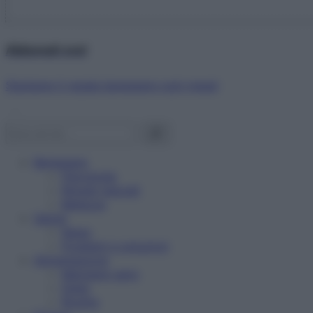
Abbonati ora!
Starbene ti regala benessere ogni mese!
Benessere
Psicologia
Rimedi naturali
Bellezza
Salute
News
Problemi e soluzioni
Alimentazione
Mangiare sano
Diete
Ricette