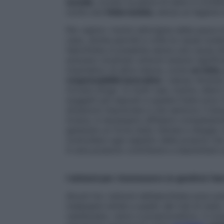
sociale
, ovvero la paura di stare a conta
come una
fobia isolata
, senza un legame d
Per capire i motivi all’origine della paur
caso, anche perché a volte le cause scaten
l’aerofobia si presenta senza una causa d
avevano mostrato sintomi ansiosi signific
traumatico di altra natura, come
un lutto
responsabilità lavorative
. L’aereo divent
trovare sfogo. In molti casi, inoltre, dietr
soggetti più esposti a questa fobia sono 
situazioni impreviste e che sentono il bis
invece, è necessario affidarsi completamen
generare un forte stato d’ansia e disagio
controllare ogni aspetto della propria vita
in aria possono contribuire a esacerbare 
I sintomi per riconoscere (e gestire) l’a
Alcuni tra i sintomi dell’aerofobia sono p
malessere simile a quello del mal di mare.
vestibolare, visivo e propriocettivo. Il c