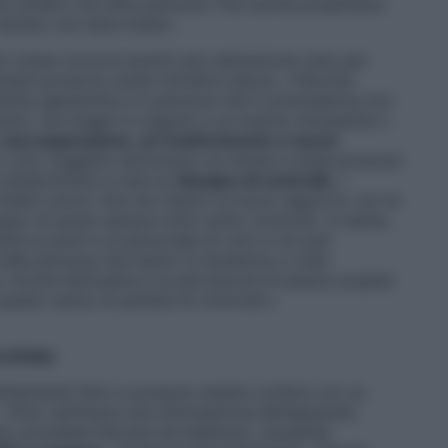
tto stretto con altre persone. Può anche presentarsi
iretto con altre fobie».
a di volare occorre quindi una valutazione caso per
anti possono avere tutt’altra natura. «Talvolta
iretta apparente e in persone che in precedenza non
ativi, ma magari in seguito a un evento stressante o
, una separazione, un trasferimento o nuove
a, così, l’oggetto attraverso cui stress e ansia possono
o all’aerofobia si cela un
bisogno di controllo
. I
infatti coloro che non hanno un buon rapporto con le
ogno di avere sempre tutto sotto controllo. In aereo,
te ai piloti e al personale di volo e ciò può
 nelle persone che hanno la tendenza a voler
. Anche l’altitudine e la percezione di essere sospesi
questo senso di perdita di controllo».
erofobia
rettamente fisici e possono essere confusi con un
 «Può verificarsi una stimolazione dell’apparato
orpo potrebbe faticare ad adattarsi, causando