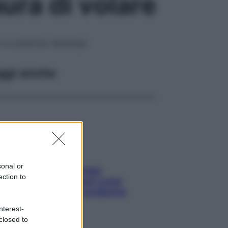
ura di volare
he un prezioso decalogo
ggi anche
sonal or
Capelli spezzati lungo
ection to
l’attaccatura? Scopri come
risolvere l’annoso problema
nterest-
closed to