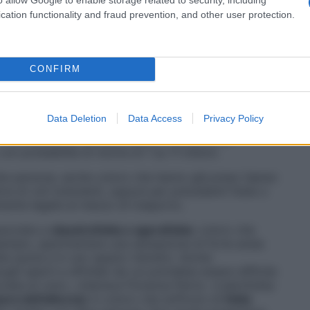
ssono provare
ansia estrema o, persino, veri e propri
cation functionality and fraud prevention, and other user protection.
rdo di un aereo o
anche solo al pensiero di volare
.
isagio
, ma non limita significativamente le attività
tamente invalidante e richiede spesso un intervento
».
CONFIRM
Data Deletion
Data Access
Privacy Policy
aereo come
il mezzo di trasporto più sicuro
al mondo.
Università di Harvard indica il rischio di un
con probabilità di morire di 1 su 11 milioni.
lte persone, anche coloro che hanno già preso l’aereo
e di voli turbolenti, oppure per precedenti fobie o
mente legate al mezzo di trasporto.
ssociata a
claustrofobia o agorafobia
: coloro che
sempio, sperimentare una sensazione di forte ansia
lta quota e in uno spazio ristretto. Anche
oghi aperti e affollati da cui potrebbe essere difficile
ociata al volo», chiarisce Fiorenza Perris. «L’aerofobia
ura dell’altezza)
in coloro che soffrono di
fobia