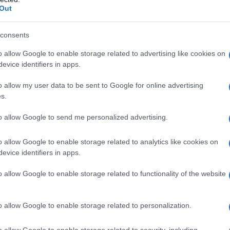
ttutto, come si supera?
Out
Molti di noi probabilmente l’hanno sperimentata in
ne soffre. Spesso nasce a causa della
mancanza di
consents
rispetto ad altri mezzi di trasporto più tradizionali»,
o allow Google to enable storage related to advertising like cookies on
peuta e clinical director del servizio di psicologia
evice identifiers in apps.
a maggior parte dei casi scompare o si attenua con
ensazione di timore persiste e la paura di volare
o allow my user data to be sent to Google for online advertising
parlare di
fobia
. In questi casi crea forti stati d’ansia
s.
to allow Google to send me personalized advertising.
 quando diventa fobia
o allow Google to enable storage related to analytics like cookies on
aliani su 10 soffrono della paura di volare e in quasi
evice identifiers in apps.
lla
paura di guasti o incidenti
. Il 40% è preoccupato
 mezzo di trasporto e, se
il 58% riesce ugualmente
o allow Google to enable storage related to functionality of the website
le da arrivare a preferire di non viaggiare, con
ivata che professionale.
azione è assolutamente normale. Si può parlare
o allow Google to enable storage related to personalization.
raggiunge livelli elevati. Nei casi più gravi, può
 da portare chi ne soffre a evitare completamente i
o allow Google to enable storage related to security, including