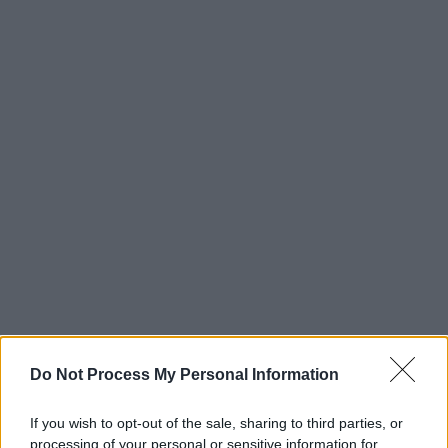
Do Not Process My Personal Information
If you wish to opt-out of the sale, sharing to third parties, or
processing of your personal or sensitive information for