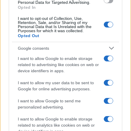
consent section.
Personal Data for Targeted Advertising.
Opted In
I want to opt-out of Collection, Use,
Retention, Sale, and/or Sharing of my
Personal Data that Is Unrelated with the
Purposes for which it was collected.
Opted Out
Google consents
I want to allow Google to enable storage
related to advertising like cookies on web or
device identifiers in apps.
I want to allow my user data to be sent to
Google for online advertising purposes.
I want to allow Google to send me
personalized advertising.
I want to allow Google to enable storage
related to analytics like cookies on web or