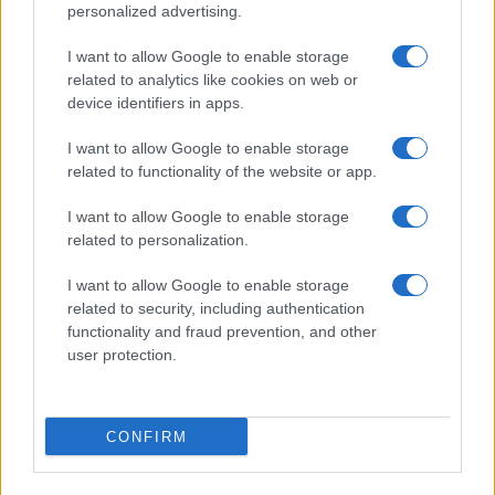
personalized advertising.
I want to allow Google to enable storage
related to analytics like cookies on web or
device identifiers in apps.
I want to allow Google to enable storage
related to functionality of the website or app.
I want to allow Google to enable storage
related to personalization.
I want to allow Google to enable storage
related to security, including authentication
functionality and fraud prevention, and other
user protection.
CONFIRM