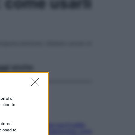
: come usarli
materapeuta americano. Abbiamo cercato di
ggi anche
sonal or
ection to
nterest-
Perché la pressione con il caldo
closed to
scende e sale all’improvviso: cosa