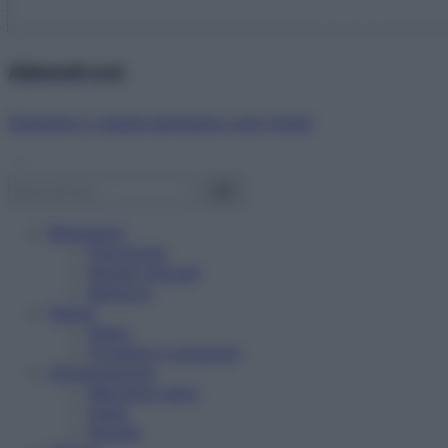
Abbonati ora!
Starbene ti regala benessere ogni mese!
Benessere
Psicologia
Rimedi naturali
Bellezza
Salute
News
Problemi e soluzioni
Alimentazione
Mangiare sano
Diete
Ricette