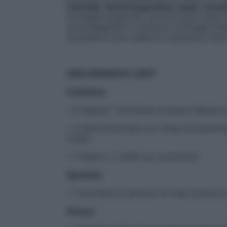
cannella, chiodi di garofano, pepe, coria
formaggi stagionati; note di cuore come l
accompagnano a verdure e formaggi fresc
pompelmo sono adatti in insalatone, dolci
UNA GIORNATA LIGHT
Colazione
• A digiuno 1 bicchiere di acqua tiepida 
• 3 fette biscottate con miele aromatizzat
miele).
• 1 tisana o 1 caffè non zuccherati.
Spuntino
• 1 bicchiere di estratto di mela carota e
Pranzo