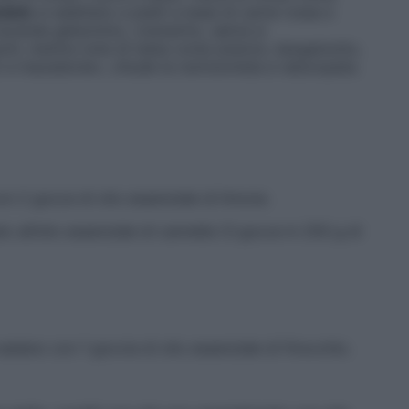
ndolo
si adattano a piatti a base di carne rossa e
avanda gelsomino, rosmarino, salvia si
hi, mentre note di testa come arancio, bergamotto,
 e macedonie», chiude la nutrizionista e naturopata.
con 2 gocce di olio essenziale di limone.
o all’olio essenziale di cannella (3 gocce in 250 g di
 sedano con 1 goccia di olio essenziale di finocchio.