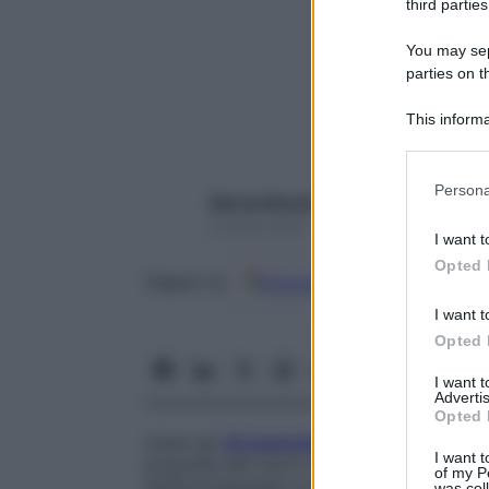
third parties
You may sepa
parties on t
This informa
Participants
Please note
Persona
Marzia Nicolini
information 
deny consent
8 Aprile 2019 – Lettura 4 minuti
I want t
in below Go
Opted 
Google
Discover
Fon
Seguici su
I want t
Opted 
I want 
Advertis
Opted 
Usare gli
oli essenziali
per ottimizzare i ri
I want t
proposta del nuovo libro
The Essential Oi
of my P
dell’aromaterapia e della medicina alterna
was col