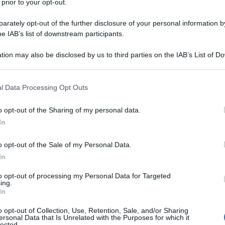
 prior to your opt-out.
rately opt-out of the further disclosure of your personal information by
he IAB’s list of downstream participants.
tion may also be disclosed by us to third parties on the IAB’s List of 
 that may further disclose it to other third parties.
 that this website/app uses one or more Google services and may gath
l Data Processing Opt Outs
including but not limited to your visit or usage behaviour. You may click 
 to Google and its third-party tags to use your data for below specifi
o opt-out of the Sharing of my personal data.
ogle consent section.
In
ti preferite
o opt-out of the Sale of my Personal Data.
In
to opt-out of processing my Personal Data for Targeted
ing.
In
sultati dimagranti e drenanti della dieta. È la
o opt-out of Collection, Use, Retention, Sale, and/or Sharing
ls Diet
a firma di
Eric Zielinski
, considerato un guru
ersonal Data that Is Unrelated with the Purposes for which it
tiva in generale. «Ogni olio essenziale ha una sua
lected.