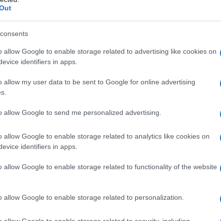
Out
o
, l’indicazione è quella di aggiungere
un paio di
consents
logico, a uso alimentare) in olio di oliva o di cocco,
terazioni: il gusto è infatti delicatamente agrumato e
o allow Google to enable storage related to advertising like cookies on
rato
riduce la
fame nervosa
e induce a mangiare
evice identifiers in apps.
Sempre per controllare l’appetito si può inalare
dell’
olio essenziale di menta piperita o cannella
o allow my user data to be sent to Google for online advertising
s.
to allow Google to send me personalized advertising.
o allow Google to enable storage related to analytics like cookies on
gli oli essenziali in campo dietetico dopo anni di
evice identifiers in apps.
ata a Cetona (Siena), che ci dà alcuni consigli per
o allow Google to enable storage related to functionality of the website
amma dimagrante seguito, puoi aiutarti iniziando la
tiepida alla quale hai aggiunto due gocce di olio
imentare. Aiuta infatti il
metabolismo
a ottimizzare i
o allow Google to enable storage related to personalization.
gia, è altamente
depurativo
e in più aiuta anche dal
perché
migliora l’umore
e contribuisce ad aumentare
o allow Google to enable storage related to security, including