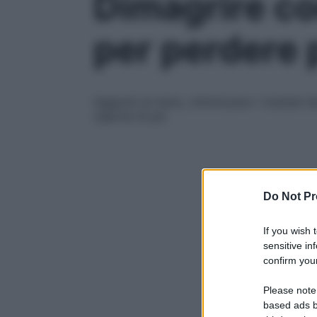
Dimagrire con
per perdere
Aggiunti al menu, ottimizzano i risultati 
capirne di più
Do Not Pr
If you wish 
sensitive in
confirm your
Please note
based ads b