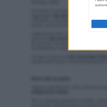
l’energia vitale».
authenti
Se invece il problema del sovrappeso na
aggiungere
due gocce di olio essenzial
«Diuretico e stimolante della lipolisi, cio
grasso, aiuta anche il sistema linfatico co
«Mentre per dare una vantaggiosa acceler
goccia di
olio essenziale di cannella
in ag
di zucchero nel sangue e trasforma grassi
incrementare il deposito di adipe».
Un paio di gocce di
olio essenziale di fin
cereali avrà invece contemporaneamente u
Meno chili con gusto
Aggiunti agli alimenti, oltre a favorire la 
insaporire le ricette
.
Per un risultato piacevole al palato, Laur
profumeria, differenziando la scelta tra 