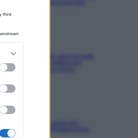
succede alle donne e cosa fare
subito
 third
Downstream
er and store
Doccia, lavarsi tutti i giorni fa male
to grant or
alla pelle? I miti da sfatare per
ed purposes
proteggerla davvero senza
stressarla
Aria condizionata: usala così,
senza rischiare raffreddore & Co.