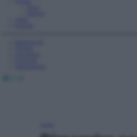
Fitness
Sport
Esercizi
Video
Podcast
Medicina AZ
Farmaci
Calcolatori
Oroscopo
Abbonamenti
Facebook
X
Instagram
Home