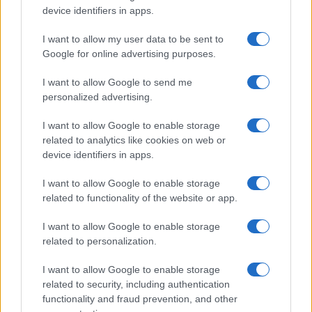
device identifiers in apps.
I want to allow my user data to be sent to
Google for online advertising purposes.
I want to allow Google to send me
personalized advertising.
I want to allow Google to enable storage
related to analytics like cookies on web or
device identifiers in apps.
I want to allow Google to enable storage
related to functionality of the website or app.
I want to allow Google to enable storage
related to personalization.
I want to allow Google to enable storage
related to security, including authentication
functionality and fraud prevention, and other