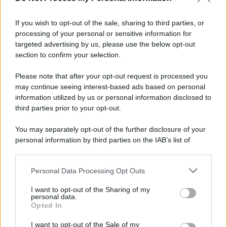
If you wish to opt-out of the sale, sharing to third parties, or
processing of your personal or sensitive information for
targeted advertising by us, please use the below opt-out
section to confirm your selection.
Please note that after your opt-out request is processed you
may continue seeing interest-based ads based on personal
information utilized by us or personal information disclosed to
third parties prior to your opt-out.
You may separately opt-out of the further disclosure of your
personal information by third parties on the IAB’s list of
downstream participants.
Personal Data Processing Opt Outs
This information may also be disclosed by us to third parties
on the IAB’s List of Downstream Participants that may further
I want to opt-out of the Sharing of my
disclose it to other third parties.
personal data.
Opted In
Please note that this website/app uses one or more Google
services and may gather and store information including but
I want to opt-out of the Sale of my