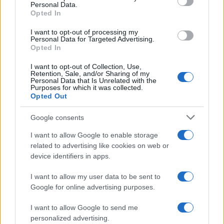
Personal Data.
not limited to your visit or usage behaviour. You may click to
Opted In
grant or deny consent to Google and its third-party tags to
use your data for below specified purposes in below Google
I want to opt-out of processing my
consent section.
Personal Data for Targeted Advertising.
Opted In
I want to opt-out of Collection, Use,
Retention, Sale, and/or Sharing of my
Personal Data that Is Unrelated with the
Purposes for which it was collected.
Opted Out
Google consents
I want to allow Google to enable storage
related to advertising like cookies on web or
device identifiers in apps.
I want to allow my user data to be sent to
Google for online advertising purposes.
I want to allow Google to send me
personalized advertising.