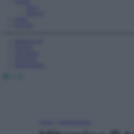
Fitness
Sport
Esercizi
Video
Podcast
Medicina AZ
Farmaci
Calcolatori
Oroscopo
Abbonamenti
Facebook
X
Instagram
Home
»
Alimentazione