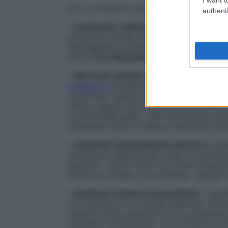
Ecco le funzioni principali della vitamina 
authenti
•
Contrasta i radicali liberi
. «La vitamina 
previene lo stress ossidativo neutralizzand
danneggiare le cellule e contribuire all’i
dottoressa
Maria Bravo
, biologa nutrizion
•
Serve per produrre collagene
. «La vit
collagene
, proteina essenziale per manten
nonché per riparare le ferite e formare te
motivo questo micronutriente può essere 
la salute della pelle: nelle formulazioni s
collagene, infatti, è spesso associato pro
•
Aumenta l’assorbimento del ferro
. Qu
aumenta la capacità del corpo di assorbir
specifico riduce il ferro non-eme, presente
forma più solubile e assorbibile», spiega 
•
Sostiene il sistema immunitario
. I ben
«La vitamina C è cruciale infatti per stim
bianchi, poiché stimola la loro produzione
ossidativi, potenziando così di fatto le n