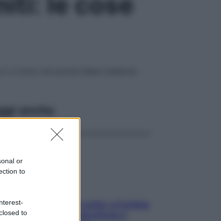
iti: le cose
na C ci sono non poche false credenze.
ggi anche
sonal or
ection to
nterest-
Mindfulness tra le vette: a Cortina
closed to
due giorni lontani da stress e