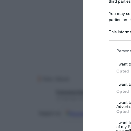
third parties
You may sepa
parties on t
This informa
Participants
Please note
Persona
information 
deny consent
I want t
in below Go
Opted 
Foto: iStock
I want t
Opted 
Francesca Gastaldi
16 Gennaio 2026 – Lettura 6 minuti
I want 
Advertis
Opted 
Google
Discover
Fon
Seguici su
I want t
of my P
was col