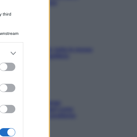
ansia da smartphone
 third
Downstream
SOS pelle irritabile: tutte le mosse
er and store
per riportarla in equilibrio
to grant or
ed purposes
Capelli spezzati lungo
l’attaccatura? Scopri come
risolvere l’annoso problema