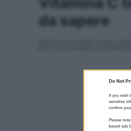
Vitamina C tr
da sapere
Aiuta davvero a prevenire e curare il raff
Ecco i suoi reali benefici, come sfruttarli 
Do Not Pr
If you wish 
sensitive in
confirm your
Please note
based ads b