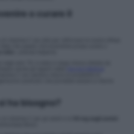
venire o curare il
i vitamina C sia utile per rafforzare le nostre difese
 l’idea che questo micronutriente possa curare o
o mito
», precisa l’esperta.
negli anni ’70, è stata in larga misura sfatata da
ineano anche gli esperti della
Harvard Medical
itamina C non sembra ridurre le possibilità di
geriscono piuttosto che potrebbe aiutare a ridurne
si ha bisogno?
di vitamina C per gli adulti è di
95 mg negli uomini
dottoressa Bravo.