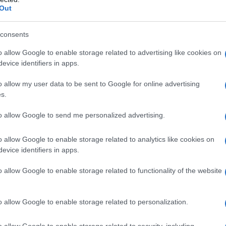
Out
consents
o allow Google to enable storage related to advertising like cookies on
 il raffreddore?
evice identifiers in apps.
 di più?
i suoi benefici a tavola
o allow my user data to be sent to Google for online advertising
le in inverno?
s.
ai?
to allow Google to send me personalized advertising.
 gode di maggiore popolarità, ma anche che, proprio in
re oggetto di alcuni falsi miti piuttosto radicati.
o allow Google to enable storage related to analytics like cookies on
ico, micronutriente essenziale, indispensabile per
evice identifiers in apps.
ero che la vitamina C aiuta a prevenire e curare il
o allow Google to enable storage related to functionality of the website
 falsi miti.
o allow Google to enable storage related to personalization.
zioni
o allow Google to enable storage related to security, including