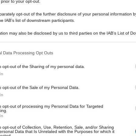
 prior to your opt-out.
rately opt-out of the further disclosure of your personal information by
he IAB’s list of downstream participants.
tion may also be disclosed by us to third parties on the IAB’s List of 
 that may further disclose it to other third parties.
 that this website/app uses one or more Google services and may gath
l Data Processing Opt Outs
including but not limited to your visit or usage behaviour. You may click 
 to Google and its third-party tags to use your data for below specifi
o opt-out of the Sharing of my personal data.
ogle consent section.
In
o opt-out of the Sale of my Personal Data.
In
to opt-out of processing my Personal Data for Targeted
ing.
In
ti preferite
o opt-out of Collection, Use, Retention, Sale, and/or Sharing
ersonal Data that Is Unrelated with the Purposes for which it
lected.