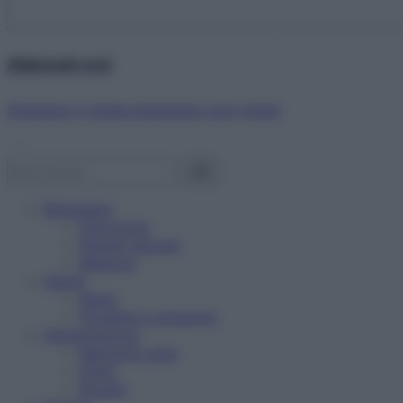
Abbonati ora!
Starbene ti regala benessere ogni mese!
Benessere
Psicologia
Rimedi naturali
Bellezza
Salute
News
Problemi e soluzioni
Alimentazione
Mangiare sano
Diete
Ricette