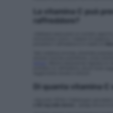
La vitamina C pu
ò
pre
raffreddore?
«Sebbene assicurarsi un corretto apporto d
immunitarie contro i malanni di stagione,
prevenire il raffreddore è in realtà un
fals
Tale credenza erronea, diventata popolare 
diverse ricerche scientifiche, come sottol
School
. Mentre l’assunzione regolare di v
prendere un raffreddore, alcuni studi sug
leggermente durata e sintomi.
Di quanta vitamina C 
«Secondo l’EFSA il fabbisogno giornaliero 
e 80 mg nelle donne
», spiega ancora la 