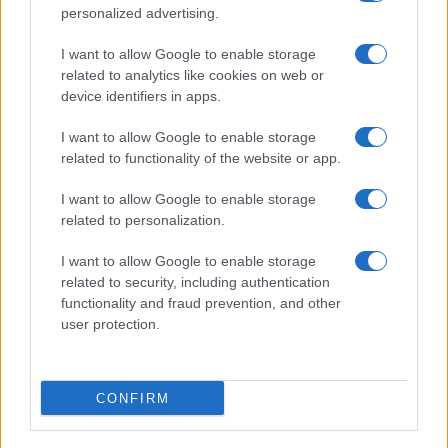
personalized advertising.
I want to allow Google to enable storage
related to analytics like cookies on web or
device identifiers in apps.
I want to allow Google to enable storage
related to functionality of the website or app.
I want to allow Google to enable storage
related to personalization.
I want to allow Google to enable storage
related to security, including authentication
functionality and fraud prevention, and other
user protection.
CONFIRM