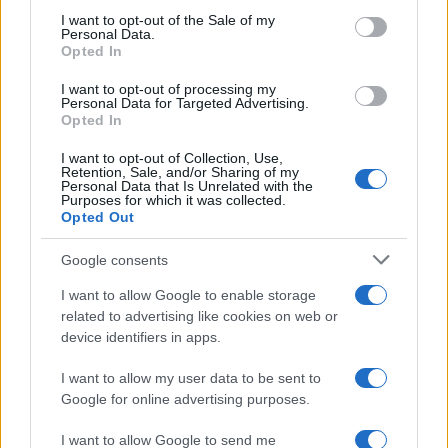
services and may gather and store information including but
I want to opt-out of the Sale of my
Personal Data.
not limited to your visit or usage behaviour. You may click to
Opted In
grant or deny consent to Google and its third-party tags to
use your data for below specified purposes in below Google
I want to opt-out of processing my
consent section.
Personal Data for Targeted Advertising.
Opted In
I want to opt-out of Collection, Use,
Retention, Sale, and/or Sharing of my
Personal Data that Is Unrelated with the
Purposes for which it was collected.
Opted Out
Google consents
I want to allow Google to enable storage
related to advertising like cookies on web or
device identifiers in apps.
I want to allow my user data to be sent to
Google for online advertising purposes.
I want to allow Google to send me