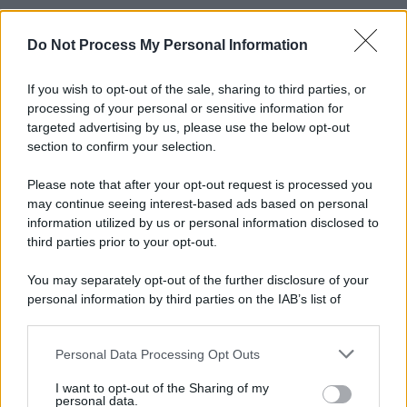
Do Not Process My Personal Information
If you wish to opt-out of the sale, sharing to third parties, or
processing of your personal or sensitive information for
targeted advertising by us, please use the below opt-out
section to confirm your selection.
Please note that after your opt-out request is processed you
may continue seeing interest-based ads based on personal
information utilized by us or personal information disclosed to
third parties prior to your opt-out.
You may separately opt-out of the further disclosure of your
personal information by third parties on the IAB’s list of
downstream participants.
Personal Data Processing Opt Outs
This information may also be disclosed by us to third parties
on the IAB’s List of Downstream Participants that may further
I want to opt-out of the Sharing of my
disclose it to other third parties.
personal data.