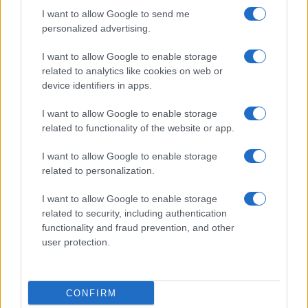
I want to allow Google to send me
personalized advertising.
I want to allow Google to enable storage
related to analytics like cookies on web or
device identifiers in apps.
I want to allow Google to enable storage
related to functionality of the website or app.
I want to allow Google to enable storage
related to personalization.
I want to allow Google to enable storage
related to security, including authentication
functionality and fraud prevention, and other
user protection.
CONFIRM