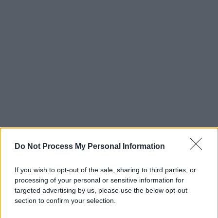
Do Not Process My Personal Information
If you wish to opt-out of the sale, sharing to third parties, or
processing of your personal or sensitive information for
targeted advertising by us, please use the below opt-out
section to confirm your selection.