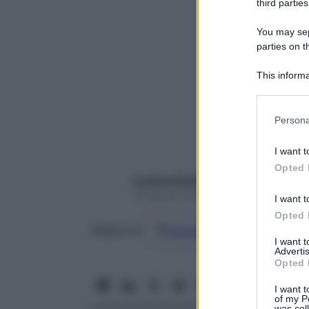
third parties
You may sepa
parties on t
This informa
Participants
Please note
Persona
information 
deny consent
I want t
in below Go
Opted 
Lorenza Guidotti
13 Agosto 2020 – Lettura 5 minuti
I want t
Opted 
Google
Discover
Fon
Seguici su
I want 
Advertis
Opted 
I want t
of my P
was col