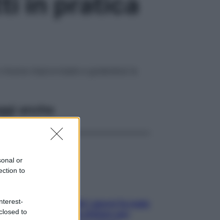
i in pratica
 e rinunce improvvisate e godendosi la
ggi anche
sonal or
ection to
nterest-
Doccia, lavarsi tutti i giorni fa male
closed to
alla pelle? I miti da sfatare per