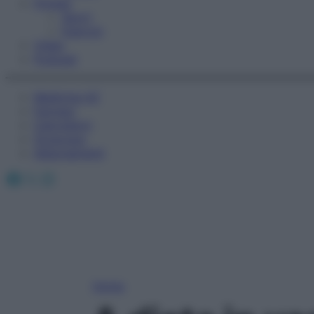
Fitness
Sport
Esercizi
Video
Podcast
Medicina AZ
Farmaci
Calcolatori
Oroscopo
Abbonamenti
Facebook
X
Instagram
Home