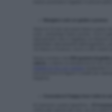
mezzo pomodoro tagliato in piccoli pezzi, 
Mangiare solo un gelato a pranzo
Verso le 13 inizi ad avere fame e pensi c
così», sottolinea Carla Lertola. «Con il g
(saccarosio) che ci regalano un illusorio 
assimilate velocemente dall’organismo, per
via libera a focacce, cocco e altri snack 
Senza contare che
200 grammi di gelato 
calorie
, e danno la sensazione di non ave
insalata di riso con verdure
(preparate in
una porzione di legumi (i piselli per esemp
l’esperta.
Concedersi l’happy hour tutte le s
Al tramonto scatta l’aperitivo. «
È il momen
«Oltre alle calorie del vino, se non addirit