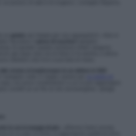
un pizzico di sale e di origano», consiglia l’esperta.
he un
gelato
sia l’ideale per non appesantirti. «Non è
elato facciamo il
pieno di zuccheri
semplici
senso di sazietà: queste sostanze infatti vengono
ciò già dopo due ore la fame si fa sentire, e allora
poco dietetici che trovi a portata di mano.
alle creme si trasformano in un attimo in 500
r mangiato nulla. È meglio optare per
un piatto di
 casa, con poco condimento) a cui si può aggiungere
io) conditi un un filo di olio extravergine», spiega
ere
to in cui si mangia di più
», afferma Carla Lertola.
tura di un paio di drink, si aggiungono quelle di olive,