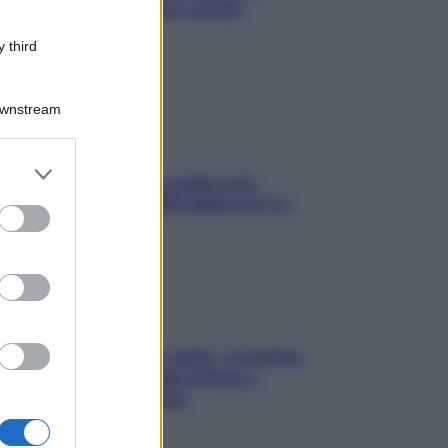
proteggerla davvero senza
stressarla
 third
Downstream
er and store
Aria condizionata: usala così,
to grant or
senza rischiare raffreddore & Co.
ed purposes
Mindfulness tra le vette: a Cortina
due giorni lontani da stress e
ansia da smartphone