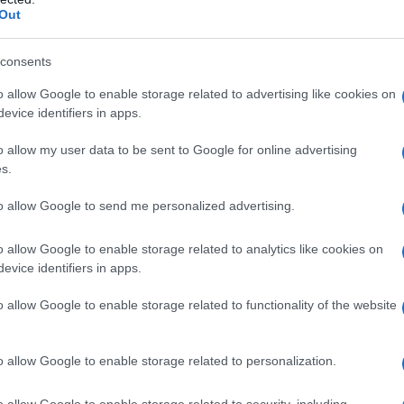
Out
i le
ferie senza ingrassare
è possibile. Cominciamo
tate
ci muoviamo di più, passiamo più tempo nella
consents
attività fisica all’aperto. Vero è che,
proprio in
ia di stare insieme e le occasioni ghiotte si
o allow Google to enable storage related to advertising like cookies on
 medico dietologo a Milano, Savona e Gallarate
evice identifiers in apps.
rsi il meritato riposo
senza far salire l’ago della
o allow my user data to be sent to Google for online advertising
s.
erché si suda
to allow Google to send me personalized advertising.
sente che
il nostro organismo consuma più
o allow Google to enable storage related to analytics like cookies on
mantenere costante la temperatura corporea. Perciò
evice identifiers in apps.
magrisce
di più perché si suda. Se è vero che con le
e anche minerali preziosi), è altrettanto certo che
si
o allow Google to enable storage related to functionality of the website
o allow Google to enable storage related to personalization.
ti. «È un errore tipico, per esempio, di chi passa la
o allow Google to enable storage related to security, including