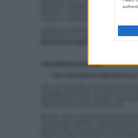
giornata in spiaggia e a pranzo sceglie 
authenti
tirare fino a sera: è un ottimo modo per 
focaccia a metà pomeriggio», avverte l’e
Questo, ovviamente, non significa rinunci
stecchetto. Ecco qualche piccola (ma fo
tavola senza esagerare con le calorie
.
TRE ERRORI DA EVITARE
Fare una colazione abbondante per 
«Se ci si alza tardi o si fa colazione in 
formaggi e pensando che tanto poi a pran
afferma Carla Lertola. «Meglio invece pu
ingredienti che trovi anche in hotel).
Fai così: metti in una ciotola 150/200 g 
una bevanda vegetale e aggiungi fiocchi d
secca tritata e una porzione di frutta fres
Prendi un caffè e una fetta di pane integra