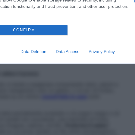
uno spuntino come un
gelato
o un po’ di frutta per
cation functionality and fraud prevention, and other user protection.
poi trovarsi a divorare un bombolone o due etti di
sperta.
are a qualsiasi sfizio e passare una vacanza a
CONFIRM
ndamentale) stategia per
godere dei piaceri della
Data Deletion
Data Access
Privacy Policy
saltare il pranzo
hotel, si tende a esagerare consumando dolci, salumi e
zo mangeremo solo un gelato, o un po’ di frutta»,
ntare su un ottimo
muesli fatto in casa
(tutti
di latte parzialmente scremato o di yogurt magro o di
i cereali non zuccherati, una manciata di frutta
ca (fragole, melone, mirtilli).
Preferisci il salato
?
le su cui avrai versato un filo d’olio extravergine e