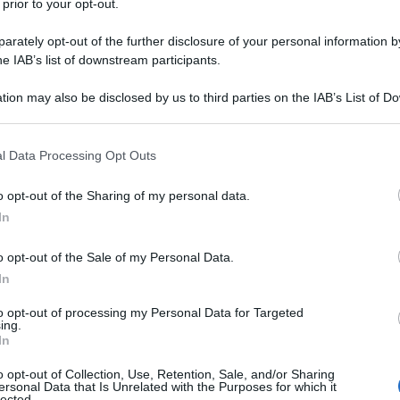
 prior to your opt-out.
rately opt-out of the further disclosure of your personal information by
he IAB’s list of downstream participants.
tion may also be disclosed by us to third parties on the IAB’s List of 
 that may further disclose it to other third parties.
 that this website/app uses one or more Google services and may gath
l Data Processing Opt Outs
including but not limited to your visit or usage behaviour. You may click 
 to Google and its third-party tags to use your data for below specifi
o opt-out of the Sharing of my personal data.
ogle consent section.
In
o opt-out of the Sale of my Personal Data.
In
ti preferite
to opt-out of processing my Personal Data for Targeted
ing.
In
o opt-out of Collection, Use, Retention, Sale, and/or Sharing
ersonal Data that Is Unrelated with the Purposes for which it
lected.