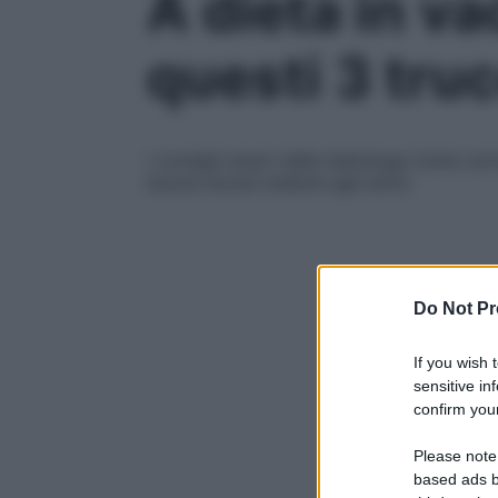
A dieta in v
questi 3 tru
I consigli smart della dietologa Carla Ler
buona tavola insieme agli amici
Do Not Pr
If you wish 
sensitive in
confirm your
Please note
based ads b