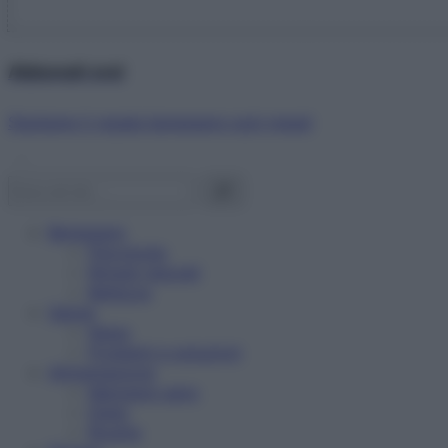
Abbonati ora!
Starbene ti regala benessere ogni mese!
Benessere
Psicologia
Rimedi naturali
Bellezza
Salute
News
Problemi e soluzioni
Alimentazione
Mangiare sano
Diete
Ricette