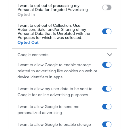
use your data for below specified purposes in below Google
I want to opt-out of processing my
consent section.
Personal Data for Targeted Advertising.
Opted In
I want to opt-out of Collection, Use,
Retention, Sale, and/or Sharing of my
Personal Data that Is Unrelated with the
Purposes for which it was collected.
Opted Out
Google consents
I want to allow Google to enable storage
related to advertising like cookies on web or
device identifiers in apps.
I want to allow my user data to be sent to
Google for online advertising purposes.
I want to allow Google to send me
personalized advertising.
I want to allow Google to enable storage