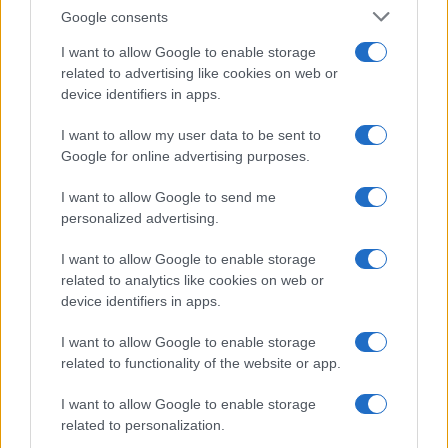
Google consents
I want to allow Google to enable storage
related to advertising like cookies on web or
device identifiers in apps.
I want to allow my user data to be sent to
Google for online advertising purposes.
I want to allow Google to send me
personalized advertising.
I want to allow Google to enable storage
related to analytics like cookies on web or
device identifiers in apps.
I want to allow Google to enable storage
related to functionality of the website or app.
I want to allow Google to enable storage
related to personalization.