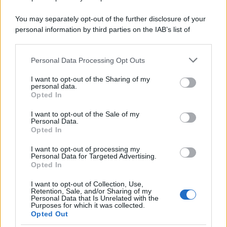
You may separately opt-out of the further disclosure of your
personal information by third parties on the IAB’s list of
downstream participants.
Personal Data Processing Opt Outs
This information may also be disclosed by us to third parties
on the IAB’s List of Downstream Participants that may further
I want to opt-out of the Sharing of my
disclose it to other third parties.
personal data.
Opted In
Please note that this website/app uses one or more Google
services and may gather and store information including but
I want to opt-out of the Sale of my
Personal Data.
not limited to your visit or usage behaviour. You may click to
Opted In
grant or deny consent to Google and its third-party tags to
use your data for below specified purposes in below Google
I want to opt-out of processing my
consent section.
Personal Data for Targeted Advertising.
Opted In
I want to opt-out of Collection, Use,
Retention, Sale, and/or Sharing of my
Personal Data that Is Unrelated with the
Purposes for which it was collected.
Opted Out