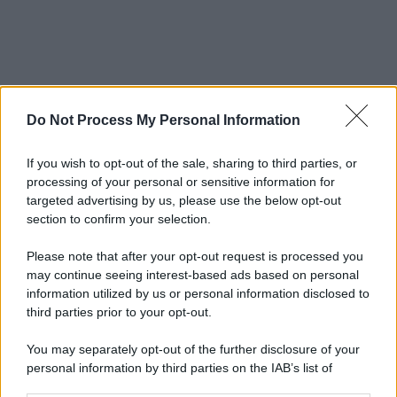
Do Not Process My Personal Information
If you wish to opt-out of the sale, sharing to third parties, or
processing of your personal or sensitive information for
targeted advertising by us, please use the below opt-out
section to confirm your selection.
Please note that after your opt-out request is processed you
may continue seeing interest-based ads based on personal
information utilized by us or personal information disclosed to
third parties prior to your opt-out.
You may separately opt-out of the further disclosure of your
personal information by third parties on the IAB’s list of
downstream participants.