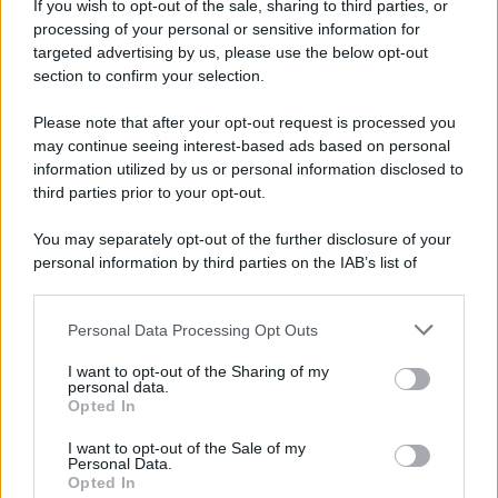
If you wish to opt-out of the sale, sharing to third parties, or
processing of your personal or sensitive information for
targeted advertising by us, please use the below opt-out
section to confirm your selection.
Please note that after your opt-out request is processed you
may continue seeing interest-based ads based on personal
information utilized by us or personal information disclosed to
third parties prior to your opt-out.
You may separately opt-out of the further disclosure of your
personal information by third parties on the IAB’s list of
downstream participants.
Personal Data Processing Opt Outs
This information may also be disclosed by us to third parties
on the IAB’s List of Downstream Participants that may further
I want to opt-out of the Sharing of my
disclose it to other third parties.
personal data.
Opted In
Please note that this website/app uses one or more Google
services and may gather and store information including but
I want to opt-out of the Sale of my
Personal Data.
not limited to your visit or usage behaviour. You may click to
Opted In
grant or deny consent to Google and its third-party tags to