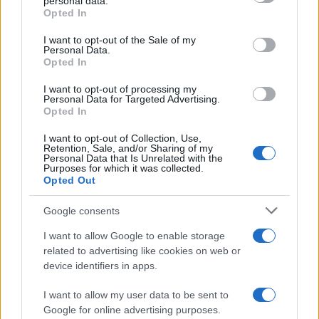
personal data.
Opted In
Please note that this website/app uses one or more Google
services and may gather and store information including but
I want to opt-out of the Sale of my
Personal Data.
not limited to your visit or usage behaviour. You may click to
Opted In
grant or deny consent to Google and its third-party tags to
use your data for below specified purposes in below Google
I want to opt-out of processing my
consent section.
Personal Data for Targeted Advertising.
Opted In
I want to opt-out of Collection, Use,
Retention, Sale, and/or Sharing of my
Personal Data that Is Unrelated with the
Purposes for which it was collected.
Opted Out
Google consents
I want to allow Google to enable storage
related to advertising like cookies on web or
device identifiers in apps.
I want to allow my user data to be sent to
Google for online advertising purposes.