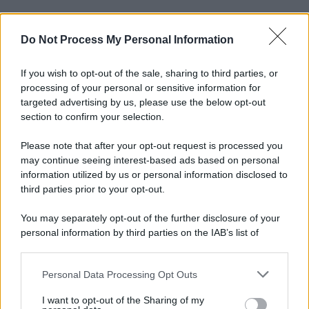
Do Not Process My Personal Information
If you wish to opt-out of the sale, sharing to third parties, or
processing of your personal or sensitive information for
targeted advertising by us, please use the below opt-out
section to confirm your selection.
Please note that after your opt-out request is processed you
may continue seeing interest-based ads based on personal
information utilized by us or personal information disclosed to
third parties prior to your opt-out.
You may separately opt-out of the further disclosure of your
personal information by third parties on the IAB’s list of
downstream participants.
Personal Data Processing Opt Outs
This information may also be disclosed by us to third parties
on the IAB’s List of Downstream Participants that may further
I want to opt-out of the Sharing of my
disclose it to other third parties.