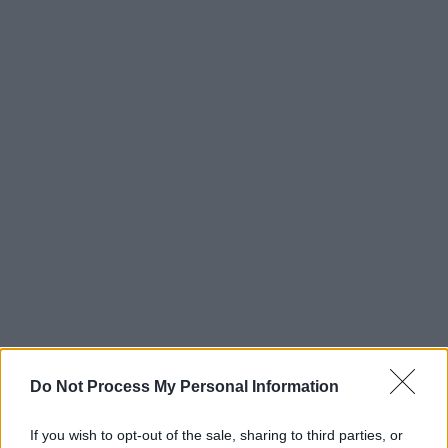
Do Not Process My Personal Information
If you wish to opt-out of the sale, sharing to third parties, or