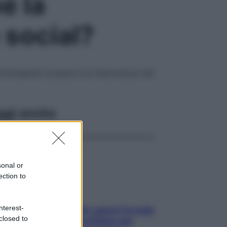
e la
 social?
profondendo le paure e le insicurezze che
ggi anche
sonal or
ection to
nterest-
Doccia, lavarsi tutti i giorni fa male
closed to
alla pelle? I miti da sfatare per