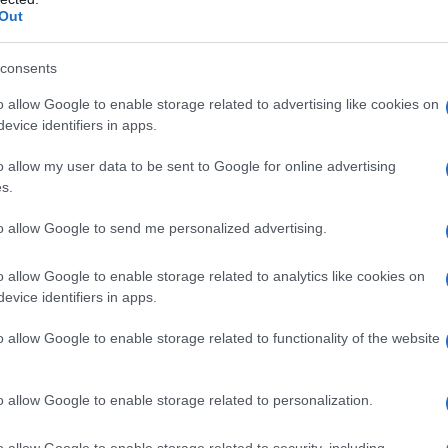
Out
risate, intesa e un legame profondo. Eppure, sembra
consents
e quattro mura di casa. Non un incontro con gli amici,
nessuna traccia. Ti senti nascosta, come se la vostra
o allow Google to enable storage related to advertising like cookies on
osamente. Questa dinamica viene definita
stashing
e
evice identifiers in apps.
ssa online.
o allow my user data to be sent to Google for online advertising
ersona amata ai margini della sua vita sociale? Quali
ase di questo comportamento? Abbiamo chiesto alla
s.
o
di far luce sul fenomeno dello stashing, per entrare
ce riservatezza in una dinamica tossica.
to allow Google to send me personalized advertising.
o allow Google to enable storage related to analytics like cookies on
ica di questa pratica e quali sono le principali
evice identifiers in apps.
nere nascosta la relazione a famiglia e cerchia
o allow Google to enable storage related to functionality of the website
toria e questo inevitabilmente influenza anche il
Lo stashing può nascere da motivazioni anche molto
le la paura di perdere la propria libertà o di sentirsi
o allow Google to enable storage related to personalization.
di mantenere un certo controllo sulla relazione, come
e fare un passo che non si sentono ancora pronti a
o allow Google to enable storage related to security, including