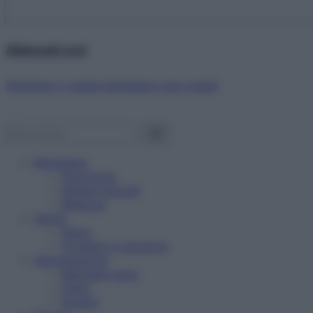
Abbonati ora!
Starbene ti regala benessere ogni mese!
Benessere
Psicologia
Rimedi naturali
Bellezza
Salute
News
Problemi e soluzioni
Alimentazione
Mangiare sano
Diete
Ricette