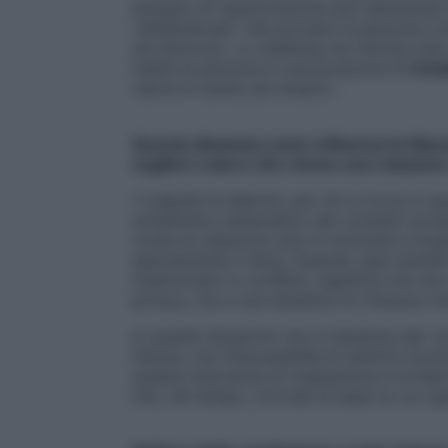
bisogno di rassicurazione può alimentare
“abbandonati” che portano la persona a e
sia doloroso. Lo stashing non ferisce solo
mette la persona in una posizione di
invis
valore in senso più ampio».
Questa dinamica c
ome influenza la fiduc
cogliere coloro che vivono una relazion
«I segnali di allarme, per chi si trova in
evitamento sistematico dei contesti social
vivere la relazione solo in momenti e luogh
apertamente il tema. Quando ogni tentati
trasformato in conflitto, significa che non
privacy, ma a una dinamica di chiusura ch
In queste situazioni non è l’assenza del “
fiducia, ma l’impossibilità di sentirsi ricono
questa mancanza di trasparenza e di liber
che, nel tempo, corrode la base su cui og