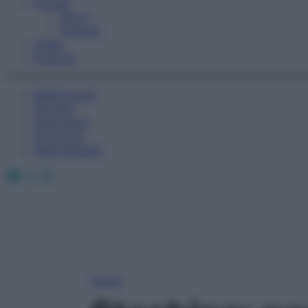
Fitness
Sport
Esercizi
Video
Podcast
Medicina AZ
Farmaci
Calcolatori
Oroscopo
Abbonamenti
Facebook
X
Instagram
Home