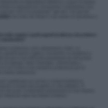
 dinamiche di dipendenza affettiva o paure di essere
vitare la separazione nonostante il mantenerla viva
 perché “non si è presentati” agli altri, ma perché
ibilità
che mina nel tempo il suo senso di autostima e
ia nella coppia e quali segnali di allarme dovrebbero
e clandestina?
 questa condizione, sono abbastanza chiari: un
i, giustificazioni vaghe o incoerenti, la tendenza a
i privati e una difficoltà persistente ad affrontare
vo di dialogo viene rimandato, minimizzato o
 si è di fronte a una semplice preferenza per la
e merita attenzione.
post” pubblicato sui social a compromettere la
sciuti e inclusi nel progetto di vita dell’altro. È
tà nel poter condividere pienamente la vita insieme
ni relazione sana dovrebbe fondarsi».