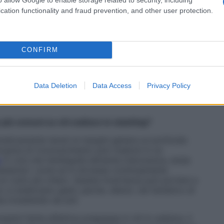
enzione deliberata, ma più di un momento di
cation functionality and fraud prevention, and other user protection.
la persona non si sente ancora sufficientemente
te in quella relazione.
giudizio
, la difficoltà ad assumersi responsabilità
CONFIRM
più semplicemente la paura dell’intimità. Ecco che
e di controllare l’esposizione emotiva, rimandare
rare, diventa un modo per non rinunciare ad altre
e forma si presenti, lo stashing è un fenomeno che
Data Deletion
Data Access
Privacy Policy
di chi fatica a mostrarsi davvero in una relazione».
più comuni su chi subisce lo stashing?
tematicamente tenuti ai margini genera un profondo
canza di riconoscimento può tradursi in un
. È così che l’ambiguità alimenta insicurezza, ansia
bbastanza”, come se si dovesse continuamente
 un ruolo più chiaro. Questa incertezza può portare a
 si analizzano gesti, parole, silenzi, nel tentativo di
tia investendo da soli.
senti ferite affettive pregresse in chi lo subisce, il