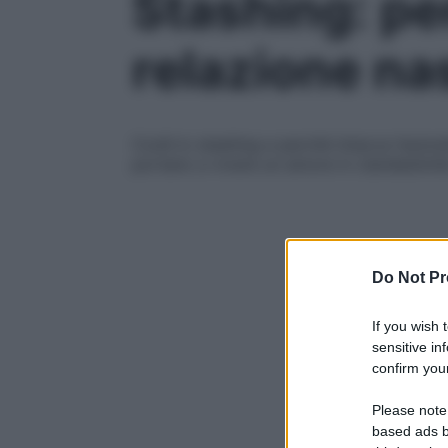
Stashing: per
relazione na
Cos’è lo stashing e perché intacca l’auto
portano a vivere un amore in clandestinit
Do Not Pr
If you wish 
sensitive in
confirm your
Please note
based ads b