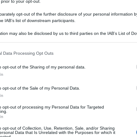
 prior to your opt-out.
rately opt-out of the further disclosure of your personal information by
he IAB’s list of downstream participants.
tion may also be disclosed by us to third parties on the IAB’s List of 
 that may further disclose it to other third parties.
 that this website/app uses one or more Google services and may gath
l Data Processing Opt Outs
including but not limited to your visit or usage behaviour. You may click 
 to Google and its third-party tags to use your data for below specifi
o opt-out of the Sharing of my personal data.
ogle consent section.
In
o opt-out of the Sale of my Personal Data.
In
to opt-out of processing my Personal Data for Targeted
ti preferite
ing.
In
o opt-out of Collection, Use, Retention, Sale, and/or Sharing
ersonal Data that Is Unrelated with the Purposes for which it
lected.