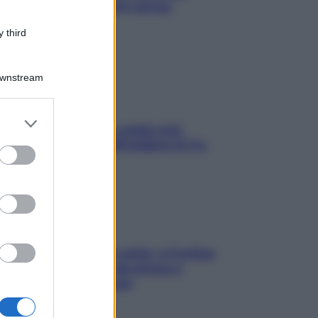
proteggerla davvero senza
stressarla
 third
Downstream
er and store
Aria condizionata: usala così,
to grant or
senza rischiare raffreddore & Co.
ed purposes
Mindfulness tra le vette: a Cortina
due giorni lontani da stress e
ansia da smartphone