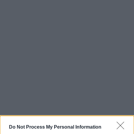
Do Not Process My Personal Information