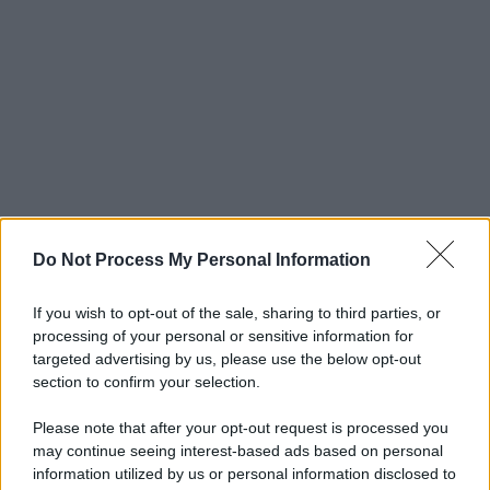
Do Not Process My Personal Information
If you wish to opt-out of the sale, sharing to third parties, or
processing of your personal or sensitive information for
targeted advertising by us, please use the below opt-out
section to confirm your selection.
Please note that after your opt-out request is processed you
may continue seeing interest-based ads based on personal
information utilized by us or personal information disclosed to