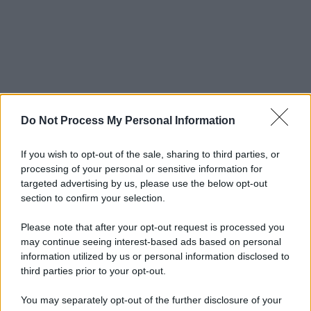
Do Not Process My Personal Information
If you wish to opt-out of the sale, sharing to third parties, or
processing of your personal or sensitive information for
targeted advertising by us, please use the below opt-out
section to confirm your selection.
Please note that after your opt-out request is processed you
may continue seeing interest-based ads based on personal
information utilized by us or personal information disclosed to
third parties prior to your opt-out.
You may separately opt-out of the further disclosure of your