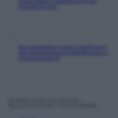
snack leggeri e appetitosi che non
rovinano il sonno
Non solo Maldive: scopri i coralli che si
nascondono nel nostro Mediterraneo (e
come proteggerli)
© Belpietro Edizioni Periodiche SRL –
Riproduzione riservata – P.Iva 13673600964