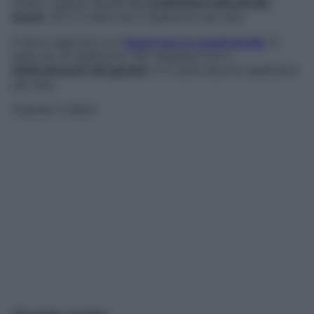
ritmici. Spazio quindi alle
inclinazioni laterali del
busto
: fai 2-3 serie da 5 ripetizioni per lato.
Il terzo esercizio è il
Superman in quadrupedia
: 3
serie da 10 ripetizioni. Per chiudere con il
Sollevamento del gomito
: 2-3 serie da 6-8 ripetizioni
per lato.
Guarda il video!