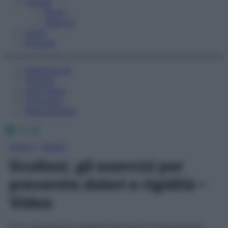
Fitness
Sport
Esercizi
Video
Podcast
Medicina AZ
Farmaci
Calcolatori
Oroscopo
Abbonamenti
Facebook
X
Instagram
Home
»
Salute
Scoliosi, gli esercizi per
prevenire dolori e rigidità –
Video
Ecco gli esercizi suggeriti dal nostro fisioterapista