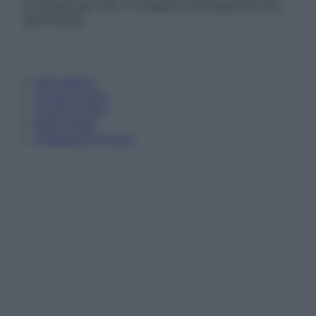
in licenza per l’uso. È vietata la riproduzione non
autorizzata.
Informativa
Privacy Policy
Cookie Policy
Note Legali
Preferenze Privacy