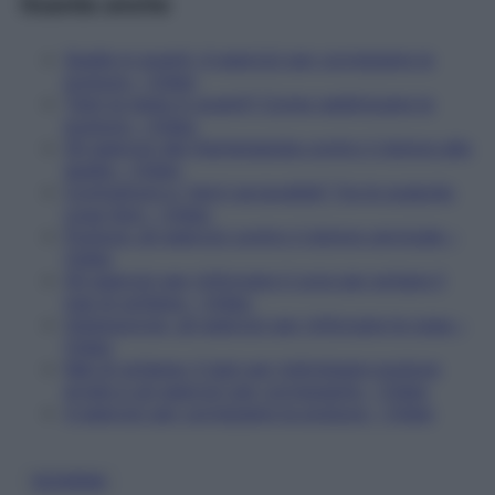
Guarda anche
Spalle in avanti: 4 esercizi per correggere la
postura – Video
Tieni la testa in avanti? Come raddrizzare la
postura – Video
Gli esercizi del fisioterapista contro il dolore alla
spalla – Video
Contratture e "nervi accavallati" fra le scapole:
cosa fare – Video
Postura: gli esercizi contro il dolore cervicale –
Video
Gli esercizi per rinforzare il core per evitare il
mal di schiena – Video
Osteoporosi, gli esercizi per rinforzare le ossa –
Video
Mal di schiena: il test per individuare posture
errate e gli esercizi per correggerle – Video
4 esercizi per correggere la postura – Video
SCHIENA