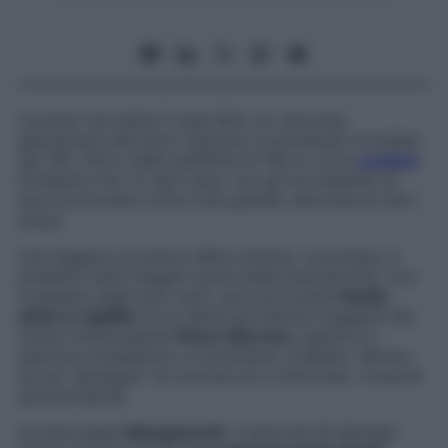
L’avresti mai detto? Usain Bolt, ex velocista
giamaicano dal fisico statuario e primatista mondiale
dei 100, 200 e della staffetta 4×100 m, ha la
scoliosi
.
Problema che, in ogni caso, non gli ha impedito di
farsi incoronare come il più grande velocista di tutti i
tempi.
Una leggera curvatura della colonna, comunque, è
presente nella maggior parte della popolazione. Con
il passare degli anni, però, può provocare
fastidi,
dolori e rigidità
. Ecco allora gli esercizi suggeriti dal
nostro fisioterapista
Pietro Marconi
, esperto in
esercizio terapeutico e movimento a Milano. Mirano
sia ad “allungare” la colonna sia a rinforzare i muscoli
paravertebrali.
Si inizia dagli
allungamenti
: 3 serie da 20 allunghi