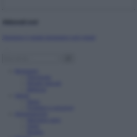
Abbonati ora!
Starbene ti regala benessere ogni mese!
Benessere
Psicologia
Rimedi naturali
Bellezza
Salute
News
Problemi e soluzioni
Alimentazione
Mangiare sano
Diete
Ricette