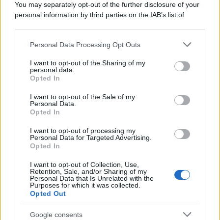
You may separately opt-out of the further disclosure of your
personal information by third parties on the IAB’s list of
downstream participants.
Personal Data Processing Opt Outs
This information may also be disclosed by us to third parties
on the IAB’s List of Downstream Participants that may further
I want to opt-out of the Sharing of my
disclose it to other third parties.
personal data.
Opted In
Please note that this website/app uses one or more Google
services and may gather and store information including but
I want to opt-out of the Sale of my
Personal Data.
not limited to your visit or usage behaviour. You may click to
Opted In
grant or deny consent to Google and its third-party tags to
use your data for below specified purposes in below Google
I want to opt-out of processing my
consent section.
Personal Data for Targeted Advertising.
Opted In
I want to opt-out of Collection, Use,
Retention, Sale, and/or Sharing of my
Personal Data that Is Unrelated with the
Purposes for which it was collected.
Opted Out
Google consents