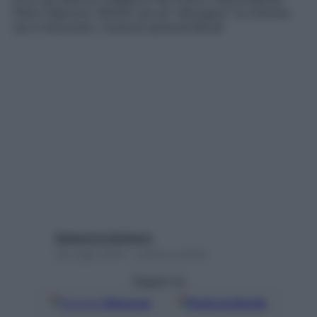
Pietro Marconi. Mirano sia ad “allungare” la colonna
sia a rinforzare i muscoli paravertebrali
Redazione Starbene
26 Luglio 2024 – Lettura 2 minuti
Seguici su
Google
Discover
Fonti preferite