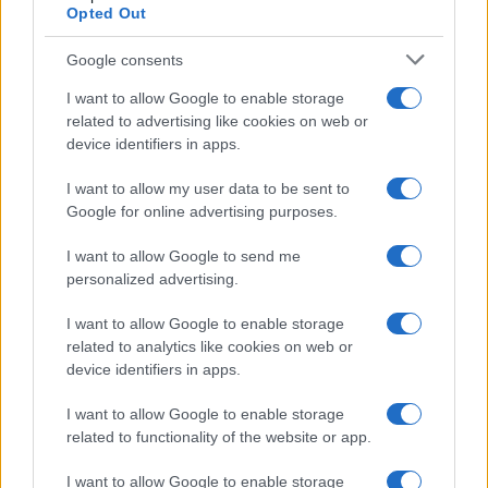
Opted Out
Google consents
I want to allow Google to enable storage
related to advertising like cookies on web or
device identifiers in apps.
I want to allow my user data to be sent to
Google for online advertising purposes.
I want to allow Google to send me
personalized advertising.
I want to allow Google to enable storage
related to analytics like cookies on web or
device identifiers in apps.
I want to allow Google to enable storage
related to functionality of the website or app.
I want to allow Google to enable storage