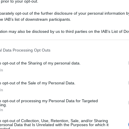
Per
 prior to your opt-out.
sce
uazione migliora ma
suc
rately opt-out of the further disclosure of your personal information by
he IAB’s list of downstream participants.
iani aspettano
tion may also be disclosed by us to third parties on the IAB’s List of 
ite ed esami
 that may further disclose it to other third parties.
 that this website/app uses one or more Google services and may gath
l Data Processing Opt Outs
including but not limited to your visit or usage behaviour. You may click 
Docc
 to Google and its third-party tags to use your data for below specifi
pell
o opt-out of the Sharing of my personal data.
ogle consent section.
dav
In
 minori nel Regno
chi per cuore,
o opt-out of the Sale of my Personal Data.
In
to opt-out of processing my Personal Data for Targeted
ing.
In
o opt-out of Collection, Use, Retention, Sale, and/or Sharing
ersonal Data that Is Unrelated with the Purposes for which it
lected.