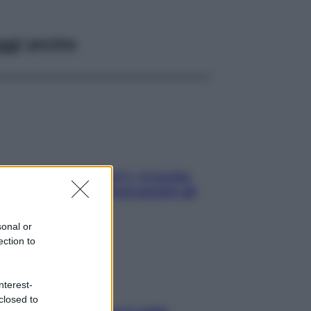
ggi anche
gi che se magnamo?»: 4 ricette
li di Max Mariola senza pesare gli
redienti
sonal or
ection to
nterest-
closed to