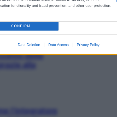
cation functionality and fraud prevention, and other user protection.
e allarma gli
CONFIRM
Data Deletion
Data Access
Privacy Policy
cconto della
grazie alla
me l’integratore