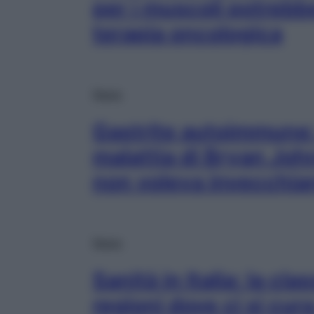
per i muscoli potrebbe
terapia oncologica
News
Gastrite autoimmune: 
malattia di Bryan Joh
non voleva invecchia
News
Sanità in Italia: la cla
regioni dove ci si cur