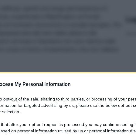
 all’Ansa, quindi una lunga permanenza a Il
nza, e parentesi a Washington al Fondo
Le
es al Comitato economico e sociale europeo. Poi
ppassionata dei temi della salute e del
ono arrivata a Starbene con una rubrica sulla
 corpo è l’unico investimento che non fallisce
«Og
faci
demenza,
ocess My Personal Information
ing
e per l’altro:
to opt-out of the sale, sharing to third parties, or processing of your per
studio
formation for targeted advertising by us, please use the below opt-out s
 selection.
 that after your opt-out request is processed you may continue seeing i
ased on personal information utilized by us or personal information dis