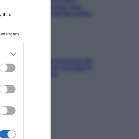
ché la pressione con il caldo
nde e sale all’improvviso: cosa
cede alle donne e cosa fare subito
 third
Downstream
er and store
to grant or
ia, lavarsi tutti i giorni fa male alla
ed purposes
e? I miti da sfatare per proteggerla
vero senza stressarla