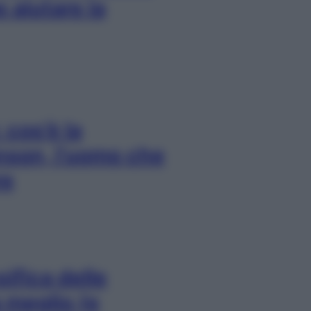
 aiutare la
cos’è la
nson, l’uomo che
re
ssifica delle
a meglio (e