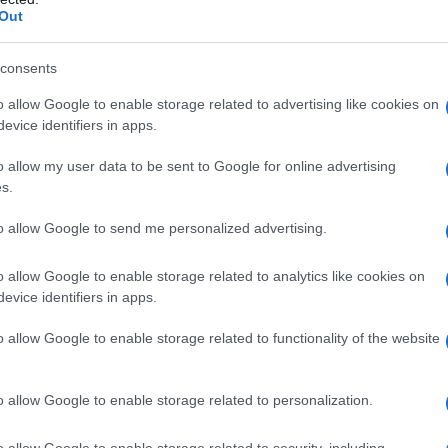
o in piscina,
Out
i sintomi e
consents
o allow Google to enable storage related to advertising like cookies on
evice identifiers in apps.
o allow my user data to be sent to Google for online advertising
s.
 volte all’anno?
to allow Google to send me personalized advertising.
e rivoluzionare la
o allow Google to enable storage related to analytics like cookies on
evice identifiers in apps.
 la menopausa)
o allow Google to enable storage related to functionality of the website
o allow Google to enable storage related to personalization.
n estate?
o allow Google to enable storage related to security, including