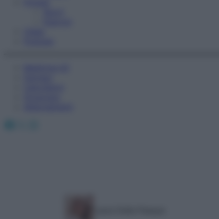
Fitness
Sport
Esercizi
Video
Podcast
Medicina AZ
Farmaci
Calcolatori
Oroscopo
Abbonamenti
Facebook
X
Instagram
Laura Della Pasqua