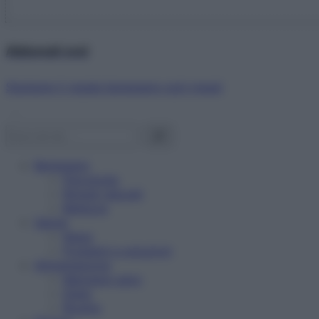
Abbonati ora!
Starbene ti regala benessere ogni mese!
Benessere
Psicologia
Rimedi naturali
Bellezza
Salute
News
Problemi e soluzioni
Alimentazione
Mangiare sano
Diete
Ricette