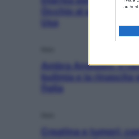
authenti
Occhio al parassita ch
Usa
News
Ambra Angiolini: il ra
bulimia e la rinascita 
figlia
News
Creatina e tumori: co