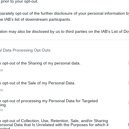
 prior to your opt-out.
rately opt-out of the further disclosure of your personal information by
he IAB’s list of downstream participants.
tion may also be disclosed by us to third parties on the IAB’s List of 
 that may further disclose it to other third parties.
 that this website/app uses one or more Google services and may gath
l Data Processing Opt Outs
including but not limited to your visit or usage behaviour. You may click 
 to Google and its third-party tags to use your data for below specifi
o opt-out of the Sharing of my personal data.
ti preferite
ogle consent section.
In
o opt-out of the Sale of my Personal Data.
In
to opt-out of processing my Personal Data for Targeted
ing.
enza?
In
li esami sono ok?
improvviso sono tornate le mestruazioni
o opt-out of Collection, Use, Retention, Sale, and/or Sharing
ersonal Data that Is Unrelated with the Purposes for which it
lected.