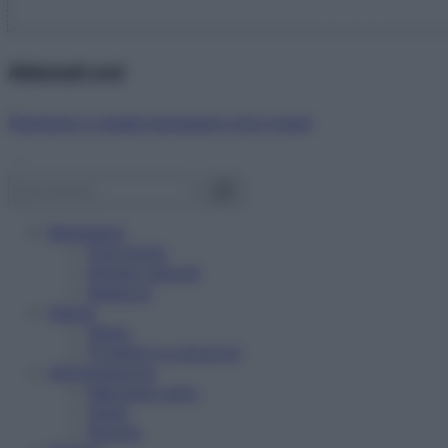
Abbonati ora!
Starbene ti regala benessere ogni mese!
Benessere
Psicologia
Rimedi naturali
Bellezza
Salute
News
Problemi e soluzioni
Alimentazione
Mangiare sano
Diete
Ricette