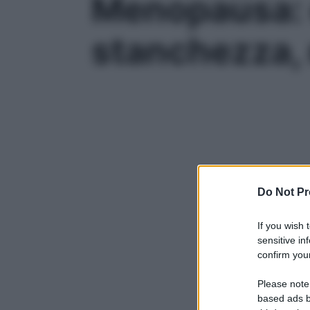
Menopausa: 
stanchezza, 
Do Not Pr
If you wish 
sensitive in
confirm your
Please note
based ads b