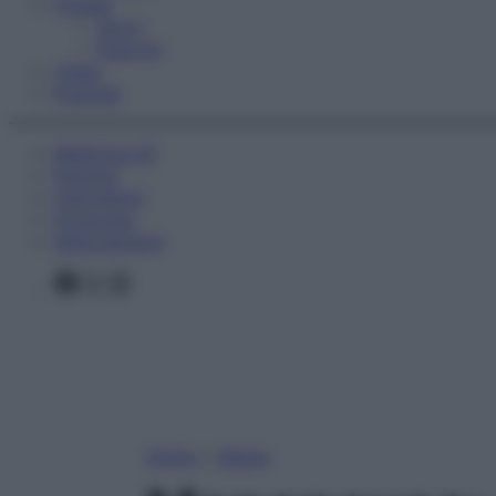
Fitness
Sport
Esercizi
Video
Podcast
Medicina AZ
Farmaci
Calcolatori
Oroscopo
Abbonamenti
Facebook
X
Instagram
Home
»
Salute