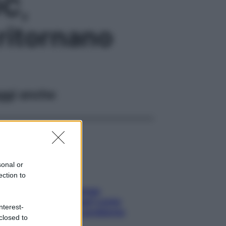
OC,
ritornano
ggi anche
sonal or
ection to
Capelli spezzati lungo
l’attaccatura? Scopri come
nterest-
risolvere l’annoso problema
closed to