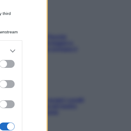
 third
Downstream
Fame dopo cena? Perché
succede e 6 snack leggeri e
er and store
appetitosi che non rovinano il
to grant or
sonno
ed purposes
Non solo Maldive: scopri i coralli
che si nascondono nel nostro
Mediterraneo (e come
proteggerli)