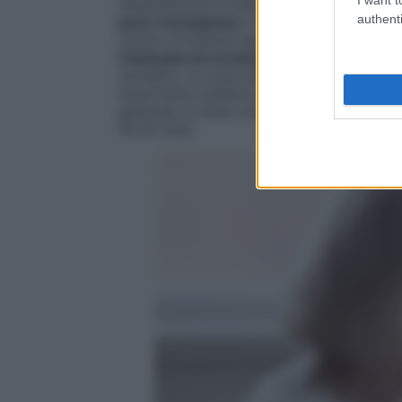
Generalmente la MOC è consigliata a tutte
authenti
post-menopausa
. È un esame che misura 
rischio di fratture spontanee. È indicato 
l’osteoporosi un’anamnesi familiare
mater
vertebre. Le ossa subiscono nel tempo de
importante ripetere l’esame periodicament
generale, a meno che non ci sia una situa
18-24 mesi.