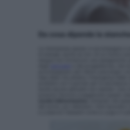
Da cosa dipende la stanche
La menopausa spesso si accompagna a u
di energie, anche se non c’è un motivo pre
sangue non forniscono una spiegazione, pe
degli
estrogeni
e del progesterone, che acc
accompagnano altri fattori psicologici c
fase della vita all’altra, l’insorgenza del
problemi con il partner per la secchezza va
anche alcune abitudini non salutari. Una v
possono favorire e peggiorare questo sta
curata l’alimentazione
, evitando cibi pe
del sonno, poi rallentare i ritmi lavorativi
e a esercizi rilassanti come lo yoga e il pi