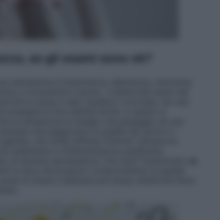
zza, se gli esami sono ok?
na sensazione di stanchezza, debolezza, mancanza
ciso e nonostante il riposo. I tradizionali esami del
rché la causa è nello squilibrio ormonale, nel calo
ompagna la fine dell’età fertile. A questo si
ome la sensazione di disagio nel passaggio da una
le vampate che peggiorano la qualità del sonno e i
ginale, che rende difficile l’intimità. Influiscono
ita sedentaria e un’alimentazione squilibrata,
to di estrema spossatezza. Che fare? Innanzitutto
va
santi la sera che possono compromettere la qualità
 causa di stress e dedicare più tempo all’attività fisica
lates.