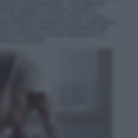
del tessuto dell’articolazione». Come agisce la
tologia irrigidisce la struttura, i muscoli si
i di allungamento e al tempo stesso si carica
 l’osso reagisce e manifesta il corretto metabolismo.
amento, perché influiscono positivamente sulle
c’è un forte dolore, ma nella riabilitazione va
Pilates, e posturali».