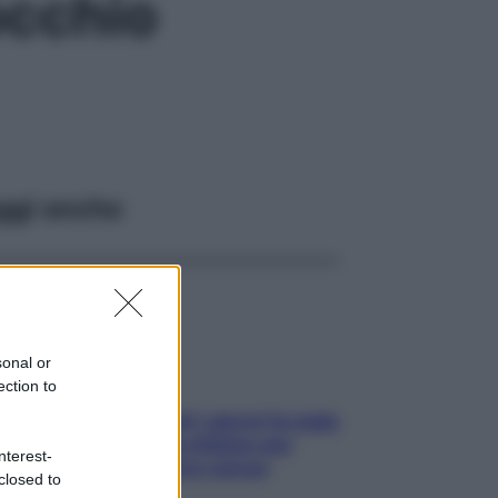
occhio
ggi anche
sonal or
ection to
Doccia, lavarsi tutti i giorni fa male
alla pelle? I miti da sfatare per
nterest-
proteggerla davvero senza
closed to
stressarla