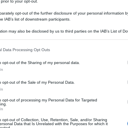
 prior to your opt-out.
rately opt-out of the further disclosure of your personal information by
he IAB’s list of downstream participants.
tion may also be disclosed by us to third parties on the IAB’s List of 
 that may further disclose it to other third parties.
 that this website/app uses one or more Google services and may gath
l Data Processing Opt Outs
including but not limited to your visit or usage behaviour. You may click 
 to Google and its third-party tags to use your data for below specifi
o opt-out of the Sharing of my personal data.
ogle consent section.
In
o opt-out of the Sale of my Personal Data.
In
ti preferite
to opt-out of processing my Personal Data for Targeted
ing.
In
o opt-out of Collection, Use, Retention, Sale, and/or Sharing
ersonal Data that Is Unrelated with the Purposes for which it
lected.