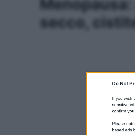
Menopausa: a
secco, cistit
Do Not Pr
If you wish 
sensitive in
confirm your
Please note
based ads b