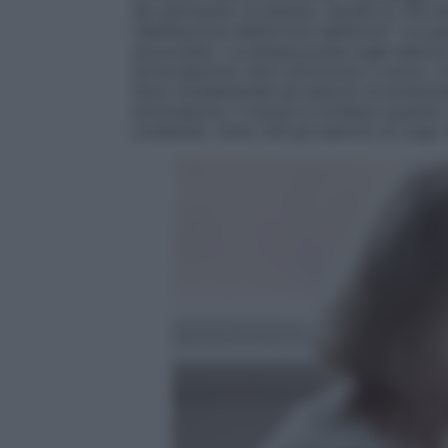
dà nutrimento al tessuto, facilita la vita 
riabilitazione dell’artrosi dell’anca? «La pa
accorciano. La terapia punta sugli eserciz
l’articolazione. Solo attraverso il carico,
Sono fondamentali gli esercizi di potenzi
articolazioni. Il riposo è richiesto quando 
contenuto. Sono utili gli esercizi di yoga, 