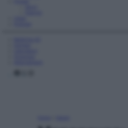
Fitness
Sport
Esercizi
Video
Podcast
Medicina AZ
Farmaci
Calcolatori
Oroscopo
Abbonamenti
Facebook
X
Instagram
Home
»
Salute