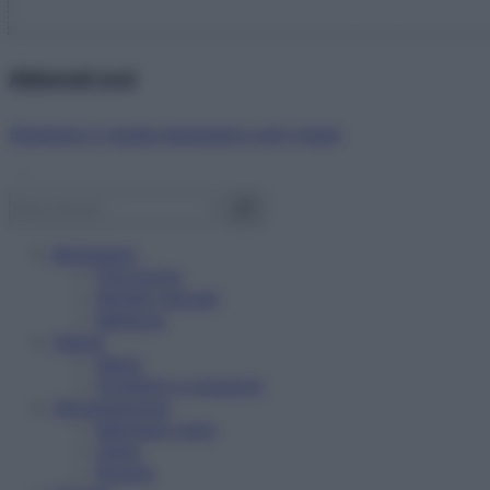
Abbonati ora!
Starbene ti regala benessere ogni mese!
Benessere
Psicologia
Rimedi naturali
Bellezza
Salute
News
Problemi e soluzioni
Alimentazione
Mangiare sano
Diete
Ricette