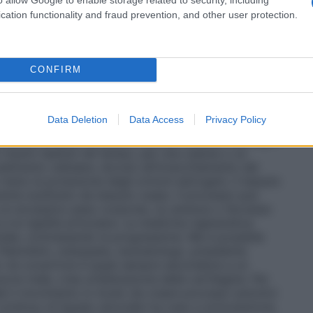
cation functionality and fraud prevention, and other user protection.
trosi dell’anca?
 bacino con la parte superiore della gamba.
 del femore, l’osso che sostiene la coscia, si chiama
CONFIRM
portanti del corpo: ci consente di alzarci in piedi,
anca è tra le parti del corpo maggiormente soggette
è una patologia molto comune, estremamente diffusa
Data Deletion
Data Access
Privacy Policy
i di età, ma piuttosto frequente anche in soggetti
nerazione delle strutture articolari come le cartilagini
 traumi ripetuti nel tempo, per una caduta o un
adimento cellulare, dovuto all’invecchiamento dei
 meno la protezione degli ormoni estrogeni, il tessuto
mente sostituito da tessuto osseo. Il processo può
 un eccessivo peso corporeo, la carenza o l’eccesso
e e la rigidità articolare. Le medicina rigenerativa
niziale, contrastando la progressione. Ma è possibile
o Palombini, osteopata, reumatologo, presidente
he «la coxartrosi è quasi sempre secondaria a un
uove male, crea un’alterazione della cartilagine. Per
le il movimento in modo da creare processi osmotici
 continuo di liquido sinoviale tra osso e articolazione,