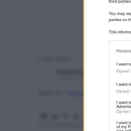
third parties
You may sepa
parties on t
This informa
Participants
Please note
Persona
information 
Foto: iStock
deny consent
I want t
in below Go
Opted 
Redazione Starbene
3 Giugno 2024 – Lettura 5 minuti
I want t
Opted 
Google
Discover
Fon
Seguici su
I want 
Advertis
Opted 
I want t
of my P
was col