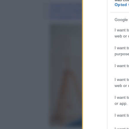
Cosa si piò fare contro l'artrosi dell
Opted 
Soffro di cheratocongiuntivite e oc
Da quando sono in menopausa, ho sp
Google 
I want t
web or d
I want t
purpose
I want 
I want t
web or d
I want t
or app.
I want t
I want t