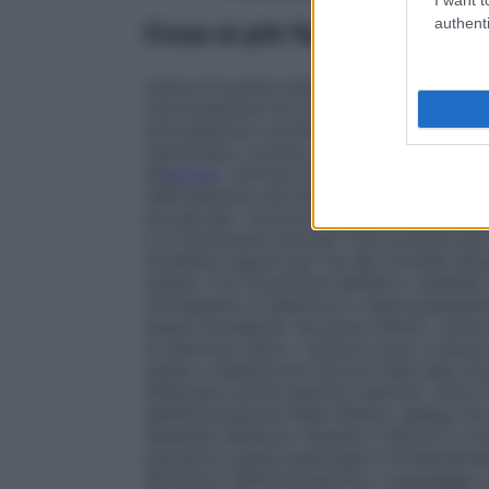
authenti
Cosa si piò fare contro l'ar
L’anca è la parte anatomica che unisce il
L’articolazione fra l’osso iliaco e la testa
articolazione coxofemorale. È fra le più im
camminare, correre, pedalare, guidare. L’
all’
artrosi
. L’artrosi d’anca o coxartrosi 
nelle persone che hanno superato i 60 ann
più giovani. L’artrosi è causata dalla dege
e le membrane sinoviali. Può avvenire per
incidente oppure per via del normale dec
tessuti. Con l’avanzare dell’età e venendo
cartilagineo si deteriora e viene gradual
essere accelerato da alcuni fattori, come
di esercizio fisico. I sintomi sono il dolor
tende a stabilizzare l’artrosi nella fase i
effettuare anche specifici esercizi. Fulvi
dell’Associazione Italia Shatsu, spiega c
displasia dell’anca. Quando il femore si m
prevenire questa patologia è fondamenta
all’interno dell’articolazione. Il passaggio