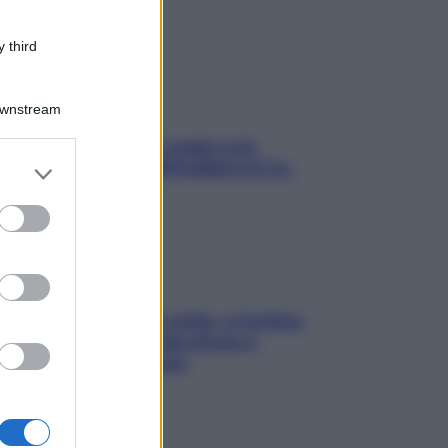
 third
Downstream
Aria condizionata: usala così,
er and store
senza rischiare raffreddore & Co.
to grant or
ed purposes
Mindfulness tra le vette: a Cortina
due giorni lontani da stress e
ansia da smartphone