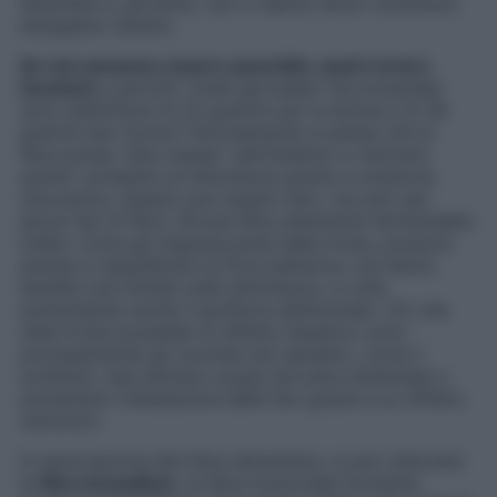
assorbite e, pertanto, non ci danno alcun contributo
energetico diretto.
Se non possono essere assorbite, qual è la loro
funzione
e perché i livelli giornalieri raccomandati
sono addirittura di 25 grammi per la donna e di 38
grammi per l’uomo? Normalmente si pensa che la
fibra possa “fare massa” nell’intestino e risolvere
quindi i problemi di stitichezza grazie a un’azione
meccanica. Questo può essere vero, ma solo per
alcuni tipi di fibre. Alcune fibre altamente fermentabili,
infatti, come gli oligosaccaridi della frutta, possono
aiutare a riequilibrare la flora batterica, ma hanno
benefici più limitati sulla stitichezza, a volte
aumentando anche il gonfiore addominale. Ciò che
nella frutta possiede un effetto lassativo sono
principalmente gli zuccheri più semplici, come il
sorbitolo: essi attirano acqua nel lume intestinale e
aumentano l’idratazione delle feci grazie a un effetto
osmotico.
In associazione alla fibra alimentare, si può utilizzare
la
fibra di psyllium
, la fibra funzionale formante