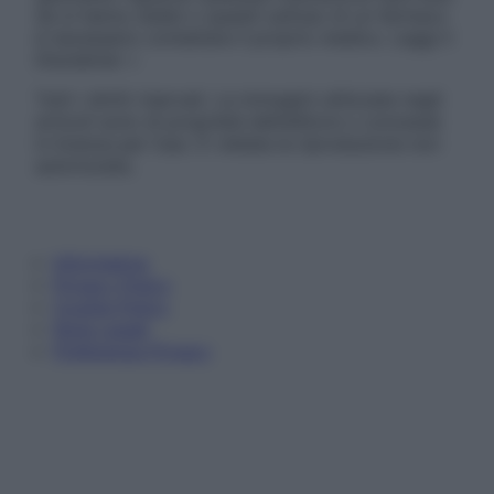
Se si hanno dubbi o quesiti sull’uso di un farmaco
è necessario contattare il proprio medico. Leggi il
Disclaimer »
Tutti i diritti riservati. Le immagini utilizzate negli
articoli sono di proprietà dell’editore o concesse
in licenza per l’uso. È vietata la riproduzione non
autorizzata.
Informativa
Privacy Policy
Cookie Policy
Note Legali
Preferenze Privacy