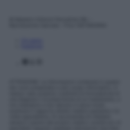
© Belpietro Edizioni Periodiche SRL –
Riproduzione riservata – P.Iva 13673600964
Chi siamo
Pubblicità
Facebook
X
Instagram
ATTENZIONE: Le informazioni contenute in questo
sito sono presentate a solo scopo informativo, in
nessun caso possono costituire la formulazione di
una diagnosi o la prescrizione di un trattamento, e
non intendono e non devono in alcun modo
sostituire il rapporto diretto medico-paziente o la
visita specialistica. Si raccomanda di chiedere
sempre il parere del proprio medico curante e/o di
specialisti riguardo qualsiasi indicazione riportata.