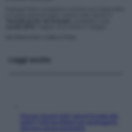
Psyllogel Fibra si presenta in polvere ed è disponibile
in cinque piacevoli gusti: arance rosse (anche in
“
formato prova” da 10 buste
), pompelmo rosa
(
novità 2015
), fragola, tè al limone e vaniglia.
INFORMAZIONE PUBBLICITARIA
Leggi anche
Doccia, lavarsi tutti i giorni fa male alla
pelle? I miti da sfatare per proteggerla
davvero senza stressarla