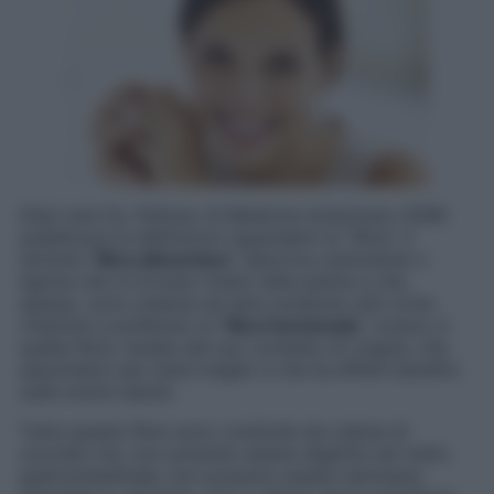
Dieci anni fa, l’Istituto di Medicina Americano (IOM)
pubblicava le definizioni riguardanti la “fibra”. Il
termine “
fibra alimentare
” descrive carboidrati o
lignina che si trovano intatti nelle piante e che,
spesso, sono insieme ad altre sostanze utili come
vitamine e polifenoli; la “
fibra funzionale
”, invece, è
quella fibra, isolata dal suo contesto di origine, che
assumiamo per stare meglio e che ha effetti benefici
sulla nostra salute.
Tutte queste fibre sono costituite da catene di
zuccheri ma, non potendo essere digerite nel tratto
gastrointestinale, non possono essere nemmeno