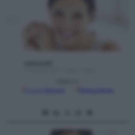
mediamond01
21 Dicembre 2015 – Lettura 3 minuti
Seguici su
Google
Discover
Fonti preferite