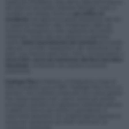
massa per eccellenza. Essa deriva dalla parte esterna
del seme di una pianta chiamata
Plantago ovata
. A
contatto con l’acqua, forma un
gel soffice ed
emolliente
che apporta la giusta idratazione alle feci
e supporta l’intestino nello svolgimento delle sue
funzioni fisiologiche e nella regolarità del transito
intestinale. Grazie alla sua capacità di gelificare,
inoltre,
limita l’assorbimento dei nutrienti
ed è quindi
utile per il corretto metabolismo dei carboidrati e dei
lipidi. Una frazione della fibra, infine, corrispondente a
circa il 20%, serve da nutrimento alla flora microbica
intestinale
, conferendo allo psyllium proprietà
prebiotiche.
Psyllogel Fibra
di Nathura, è l’integratore a base di
fibra di psyllium pura al 99%. Psyllogel Fibra non è un
farmaco, non contiene conservanti ed è senza glutine.
Può essere assunto tutti i giorni, anche per periodi
prolungati, perché è un regolatore intestinale delicato
e adatto a tutte le età (anche in gravidanza). È
importante assumerlo con un’abbondante quantità di
acqua per aumentarne gli effetti lubrificanti sul
contenuto intestinale.