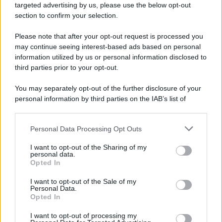
targeted advertising by us, please use the below opt-out
section to confirm your selection.
Please note that after your opt-out request is processed you
may continue seeing interest-based ads based on personal
information utilized by us or personal information disclosed to
third parties prior to your opt-out.
You may separately opt-out of the further disclosure of your
personal information by third parties on the IAB’s list of
downstream participants.
Personal Data Processing Opt Outs
This information may also be disclosed by us to third parties
on the IAB’s List of Downstream Participants that may further
I want to opt-out of the Sharing of my
disclose it to other third parties.
personal data.
Opted In
Please note that this website/app uses one or more Google
services and may gather and store information including but
I want to opt-out of the Sale of my
Personal Data.
not limited to your visit or usage behaviour. You may click to
Opted In
grant or deny consent to Google and its third-party tags to
use your data for below specified purposes in below Google
I want to opt-out of processing my
consent section.