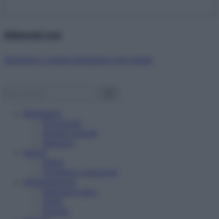
Abbonati ora!
Starbene ti regala benessere ogni mese!
Benessere
Psicologia
Rimedi naturali
Bellezza
Salute
News
Problemi e soluzioni
Alimentazione
Mangiare sano
Diete
Ricette