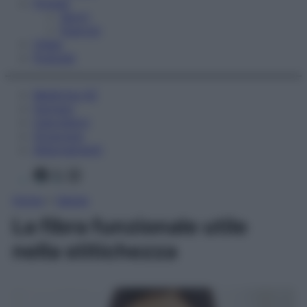
Fitness
Sport
Esercizi
Video
Podcast
Medicina AZ
Farmaci
Calcolatori
Oroscopo
Abbonamenti
Facebook
X
Instagram
Home
»
Salute
La fibra funzionale utile
nella stitichezza