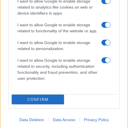
I want to allow Google to enable storage
related to analytics like cookies on web or
device identifiers in apps.
I want to allow Google to enable storage
related to functionality of the website or app.
I want to allow Google to enable storage
related to personalization.
I want to allow Google to enable storage
related to security, including authentication
functionality and fraud prevention, and other
user protection.
CONFIRM
Data Deletion
Data Access
Privacy Policy