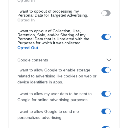
Opted In
grant or deny consent to Google and its third-party tags to
use your data for below specified purposes in below Google
I want to opt-out of processing my
consent section.
Personal Data for Targeted Advertising.
Opted In
I want to opt-out of Collection, Use,
Retention, Sale, and/or Sharing of my
Personal Data that Is Unrelated with the
Purposes for which it was collected.
Opted Out
Google consents
I want to allow Google to enable storage
related to advertising like cookies on web or
device identifiers in apps.
I want to allow my user data to be sent to
Google for online advertising purposes.
I want to allow Google to send me
personalized advertising.