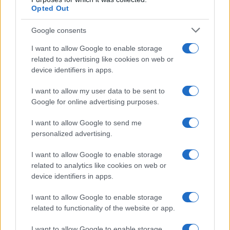
Opted Out
Google consents
I want to allow Google to enable storage
related to advertising like cookies on web or
device identifiers in apps.
I want to allow my user data to be sent to
Google for online advertising purposes.
I want to allow Google to send me
personalized advertising.
I want to allow Google to enable storage
related to analytics like cookies on web or
device identifiers in apps.
I want to allow Google to enable storage
related to functionality of the website or app.
I want to allow Google to enable storage