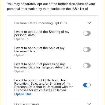
You may separately opt-out of the further disclosure of your
personal information by third parties on the IAB’s list of
downstream participants.
Personal Data Processing Opt Outs
This information may also be disclosed by us to third parties
on the IAB’s List of Downstream Participants that may further
I want to opt-out of the Sharing of my
disclose it to other third parties.
personal data.
Opted In
Please note that this website/app uses one or more Google
services and may gather and store information including but
I want to opt-out of the Sale of my
Personal Data.
not limited to your visit or usage behaviour. You may click to
Opted In
grant or deny consent to Google and its third-party tags to
use your data for below specified purposes in below Google
I want to opt-out of processing my
consent section.
Personal Data for Targeted Advertising.
Opted In
I want to opt-out of Collection, Use,
Retention, Sale, and/or Sharing of my
Personal Data that Is Unrelated with the
Purposes for which it was collected.
Opted Out
Google consents