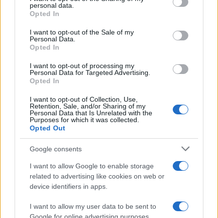
disclose it to other third parties.
personal data.
Opted In
Please note that this website/app uses one or more Google
services and may gather and store information including but
I want to opt-out of the Sale of my
Personal Data.
not limited to your visit or usage behaviour. You may click to
Opted In
grant or deny consent to Google and its third-party tags to
use your data for below specified purposes in below Google
I want to opt-out of processing my
consent section.
Personal Data for Targeted Advertising.
Opted In
I want to opt-out of Collection, Use,
Retention, Sale, and/or Sharing of my
Personal Data that Is Unrelated with the
Purposes for which it was collected.
Opted Out
Google consents
I want to allow Google to enable storage
related to advertising like cookies on web or
device identifiers in apps.
I want to allow my user data to be sent to
Google for online advertising purposes.