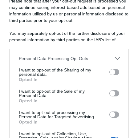
Please note that after your opt-out request is processed you
may continue seeing interest-based ads based on personal
information utilized by us or personal information disclosed to
third parties prior to your opt-out.
You may separately opt-out of the further disclosure of your
personal information by third parties on the IAB’s list of
downstream participants.
Personal Data Processing Opt Outs
This information may also be disclosed by us to third parties
on the IAB’s List of Downstream Participants that may further
I want to opt-out of the Sharing of my
disclose it to other third parties.
personal data.
Opted In
Please note that this website/app uses one or more Google
services and may gather and store information including but
I want to opt-out of the Sale of my
Personal Data.
not limited to your visit or usage behaviour. You may click to
Opted In
grant or deny consent to Google and its third-party tags to
use your data for below specified purposes in below Google
I want to opt-out of processing my
consent section.
Personal Data for Targeted Advertising.
Opted In
I want to opt-out of Collection, Use,