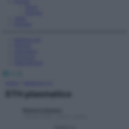
Fitness
Sport
Esercizi
Video
Podcast
Medicina AZ
Farmaci
Calcolatori
Oroscopo
Abbonamenti
Facebook
X
Instagram
Home
»
Medicina A-Z
STH plasmatico
Redazione Starbene
1 Gennaio 2025 – Lettura 1 minuto
Seguici su