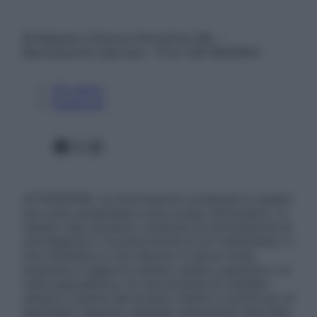
© Belpietro Edizioni Periodiche SRL –
Riproduzione riservata – P.Iva 13673600964
Chi siamo
Pubblicità
Facebook
X
Instagram
ATTENZIONE: Le informazioni contenute in questo
sito sono presentate a solo scopo informativo, in
nessun caso possono costituire la formulazione di
una diagnosi o la prescrizione di un trattamento, e
non intendono e non devono in alcun modo
sostituire il rapporto diretto medico-paziente o la
visita specialistica. Si raccomanda di chiedere
sempre il parere del proprio medico curante e/o di
specialisti riguardo qualsiasi indicazione riportata.