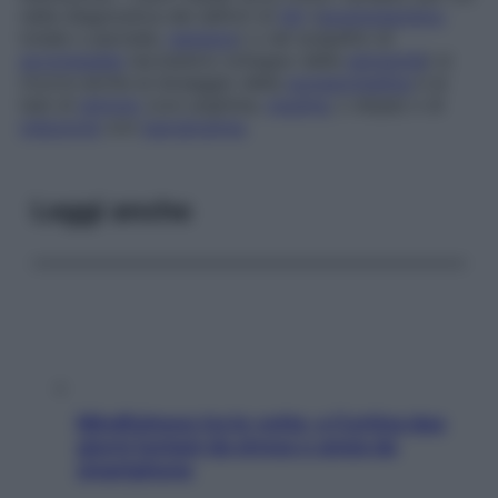
nella diagnostica dei deficit di
GH
(
ipopituitarismo
totale o parziale,
nanismo
) o nel sospetto di
acromegalia
(eccessivo sviluppo delle
estremità
) si
ricorre anche al dosaggio della
somatomedina
e ai
test di
stimolo
(con arginina,
insulina
, L-dopa) o di
inibizione
con
iperglicemia
.
Leggi anche
Mindfulness tra le vette: a Cortina due
giorni lontani da stress e ansia da
smartphone