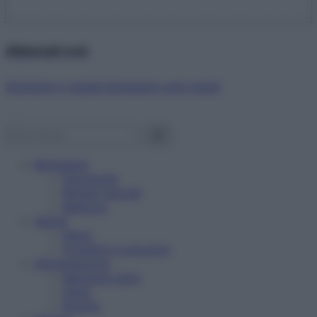
Abbonati ora!
Starbene ti regala benessere ogni mese!
Benessere
Psicologia
Rimedi naturali
Bellezza
Salute
News
Problemi e soluzioni
Alimentazione
Mangiare sano
Diete
Ricette