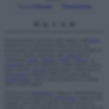
Google
Discover
Fonti preferite
Ormone proteico prodotto dalle cellule
a
dell’
ipofisi
anteriore, la cui azione principale consiste nel
promuovere l’accrescimento corporeo, lo sviluppo di
muscoli e visceri, l’aumento della
glicemia
e la
ritenzione di
sodio
,
potassio
,
calcio
e
fosforo
. La
secrezione
del STH plasmatico (detto anche
ormone
della crescita,
ormone
somatotropo
o
GH
)
è indotta
dall’
ormone
ipotalamico GRH ed è inibita dalla
somatostatina
, mentre l’azione periferica è mediata
dalle somatomedine.
Stimoli come l’
ipoglicemia
, il digiuno, l’attività fisica e
la presenza di arginina (un
aminoacido
presente nella
maggior parte delle proteine) ne promuovono la
liberazione. I valori basali sono molto variabili, per cui