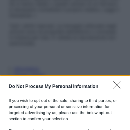
Se si hanno dubbi o quesiti sull’uso di un farmaco
è necessario contattare il proprio medico. Leggi il
Disclaimer »
Tutti i diritti riservati. Le immagini utilizzate negli
articoli sono di proprietà dell’editore o concesse
in licenza per l’uso. È vietata la riproduzione non
autorizzata.
Informativa
Privacy Policy
Cookie Policy
Note Legali
Do Not Process My Personal Information
Preferenze Privacy
If you wish to opt-out of the sale, sharing to third parties, or
processing of your personal or sensitive information for
targeted advertising by us, please use the below opt-out
section to confirm your selection.